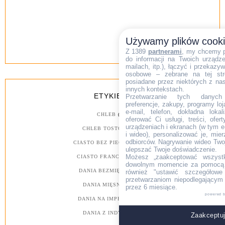
Używamy plików cook
Z 1389
partnerami
, my chcemy 
do informacji na Twoich urządzen
mailach, itp.), łączyć i przekaz
osobowe – zebrane na tej str
posiadane przez niektórych z na
innych kontekstach.
ETYKIETY
Przetwarzanie tych danych (i
preferencje, zakupy, programy loj
e-mail, telefon, dokładna lokal
CHLEB
(26)
oferować Ci usługi, treści, ofe
urządzeniach i ekranach (w tym e-
CHLEB TOSTOWY
(18)
i wideo), personalizować je, mie
odbiorców. Nagrywanie wideo Twoje
CIASTO BEZ PIECZENIA
(53)
ulepszać Twoje doświadczenie.
Możesz „zaakceptować wszyst
CIASTO FRANCUSKIE
(30)
dowolnym momencie za pomocą l
DANIA BEZMIĘSNE
(173)
również "ustawić szczegółowe 
przetwarzaniom niepodlegającym
DANIA MIĘSNE
(1214)
przez 6 miesiące.
powered 
DANIA NA IMPREZY
(487)
DANIA Z INDYKA
(64)
Zaakceptuj