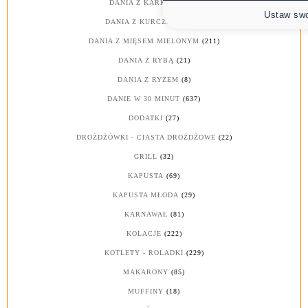
DANIA Z KARKÓWKI
(2)
Ustaw swo
DANIA Z KURCZAKA
(607)
DANIA Z MIĘSEM MIELONYM
(211)
DANIA Z RYBĄ
(21)
DANIA Z RYŻEM
(8)
DANIE W 30 MINUT
(637)
DODATKI
(27)
DROŻDŻÓWKI - CIASTA DROŻDŻOWE
(22)
GRILL
(32)
KAPUSTA
(69)
KAPUSTA MŁODA
(29)
KARNAWAŁ
(81)
KOLACJE
(222)
KOTLETY - ROLADKI
(229)
MAKARONY
(85)
MUFFINY
(18)