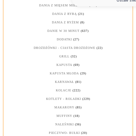
Ustaw swo
DANIA Z MIĘSEM MIELONYM
(211)
DANIA Z RYBĄ
(21)
DANIA Z RYŻEM
(8)
DANIE W 30 MINUT
(637)
DODATKI
(27)
DROŻDŻÓWKI - CIASTA DROŻDŻOWE
(22)
GRILL
(32)
KAPUSTA
(69)
KAPUSTA MŁODA
(29)
KARNAWAŁ
(81)
KOLACJE
(222)
KOTLETY - ROLADKI
(229)
MAKARONY
(85)
MUFFINY
(18)
NALEŚNIKI
(36)
PIECZYWO- BUŁKI
(20)