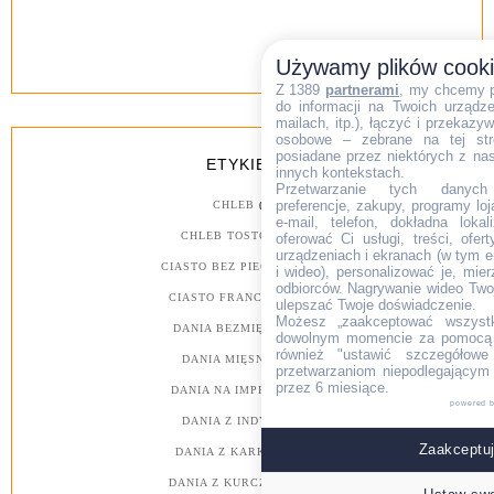
Używamy plików cook
Z 1389
partnerami
, my chcemy 
do informacji na Twoich urządzen
mailach, itp.), łączyć i przekaz
osobowe – zebrane na tej str
posiadane przez niektórych z na
ETYKIETY
innych kontekstach.
Przetwarzanie tych danych (i
preferencje, zakupy, programy loj
CHLEB
(26)
e-mail, telefon, dokładna lokal
CHLEB TOSTOWY
(18)
oferować Ci usługi, treści, ofe
urządzeniach i ekranach (w tym e-
CIASTO BEZ PIECZENIA
(53)
i wideo), personalizować je, mie
odbiorców. Nagrywanie wideo Twoje
CIASTO FRANCUSKIE
(30)
ulepszać Twoje doświadczenie.
Możesz „zaakceptować wszyst
DANIA BEZMIĘSNE
(173)
dowolnym momencie za pomocą l
również "ustawić szczegółowe 
DANIA MIĘSNE
(1214)
przetwarzaniom niepodlegającym
przez 6 miesiące.
DANIA NA IMPREZY
(487)
powered 
DANIA Z INDYKA
(64)
Zaakceptuj
DANIA Z KARKÓWKI
(2)
DANIA Z KURCZAKA
(607)