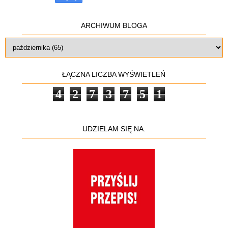
ARCHIWUM BLOGA
ŁĄCZNA LICZBA WYŚWIETLEŃ
4
2
7
3
7
5
1
UDZIELAM SIĘ NA: