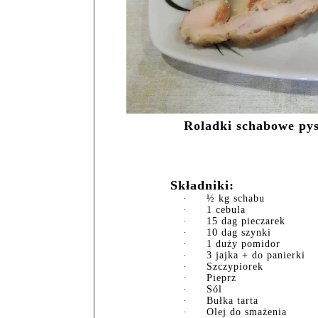
Roladki schabowe pys
Składniki:
·
½ kg schabu
·
1 cebula
·
15 dag pieczarek
·
10 dag szynki
·
1 duży pomidor
·
3 jajka + do panierki
·
Szczypiorek
·
Pieprz
·
Sól
·
Bułka tarta
·
Olej do smażenia