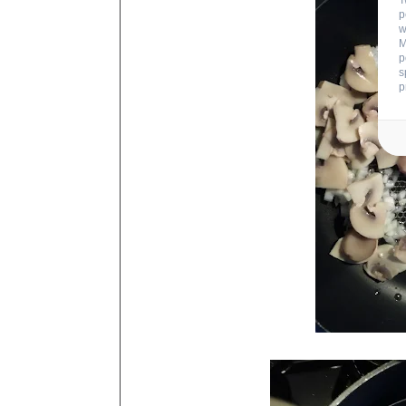
T
p
w
M
p
s
p