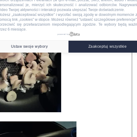
woich urządzeniach i ekranach (w tym e-mail, poczta, SMS, telefon, audio i wideo
ersonalizować je, mierzyć ich skuteczność i analizować odbiorców. Nagrywan
ideo Twojej aktywności i interakcji pozwala ulepszać Twoje doświadczenie.
ożesz „zaakceptować wszystkie” i wycofać swoją zgodę w dowolnym momencie 
omocą link „cookies” w stopce
. Możesz również "ustawić szczegółowe preferencje",
przeciwić się przetwarzaniom niepodlegającym zgodzie. Te wybory będą waż
rzez 6 miesiące.
powered by
Ustaw swoje wybory
Zaakceptuj wszystkie