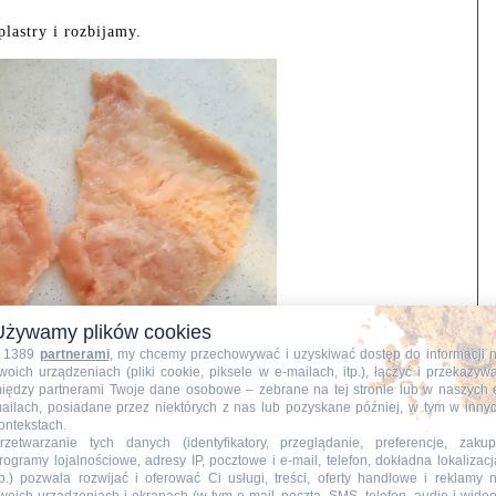
lastry i rozbijamy.
Używamy plików cookies
 1389
partnerami
, my chcemy przechowywać i uzyskiwać dostęp do informacji 
woich urządzeniach (pliki cookie, piksele w e-mailach, itp.), łączyć i przekazyw
iędzy partnerami Twoje dane osobowe – zebrane na tej stronie lub w naszych 
ailach, posiadane przez niektórych z nas lub pozyskane później, w tym w inny
ontekstach.
 kroimy drobno i prużymy na oleju.
rzetwarzanie tych danych (identyfikatory, przeglądanie, preferencje, zakup
my pieczarki doprawiając pieprzem oraz solą.
rogramy lojalnościowe, adresy IP, pocztowe i e-mail, telefon, dokładna lokalizacj
tp.) pozwala rozwijać i oferować Ci usługi, treści, oferty handlowe i reklamy 