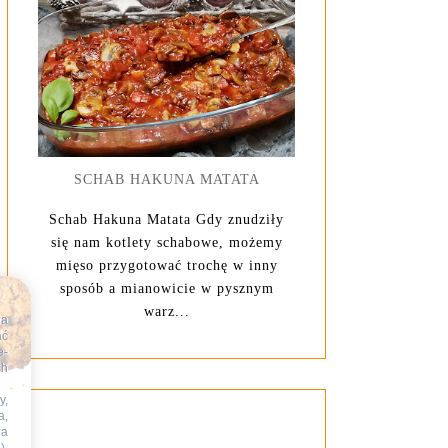
SCHAB HAKUNA MATATA
Schab Hakuna Matata Gdy znudziły
się nam kotlety schabowe, możemy
mięso przygotować trochę w inny
sposób a mianowicie w pysznym
warz...
na
ać
e-
ch
y,
a,
na