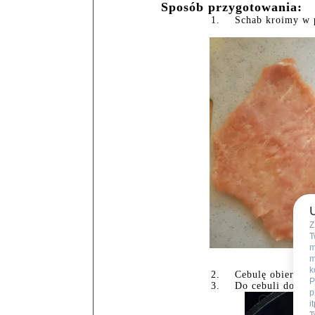
Sposób przygotowania:
1.
Schab kroimy w p
Z
T
m
m
k
2.
Cebulę obieramy,
P
3.
Do cebuli dodaje
p
i