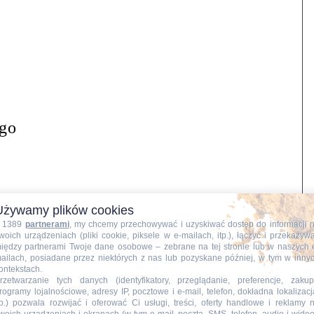
o
ego
Używamy plików cookies
 1389
partnerami
, my chcemy przechowywać i uzyskiwać dostęp do informacji 
woich urządzeniach (pliki cookie, piksele w e-mailach, itp.), łączyć i przekazyw
o miski.
iędzy partnerami Twoje dane osobowe – zebrane na tej stronie lub w naszych 
ailach, posiadane przez niektórych z nas lub pozyskane później, w tym w inny
ontekstach.
rzetwarzanie tych danych (identyfikatory, przeglądanie, preferencje, zakup
rogramy lojalnościowe, adresy IP, pocztowe i e-mail, telefon, dokładna lokalizacj
tp.) pozwala rozwijać i oferować Ci usługi, treści, oferty handlowe i reklamy 