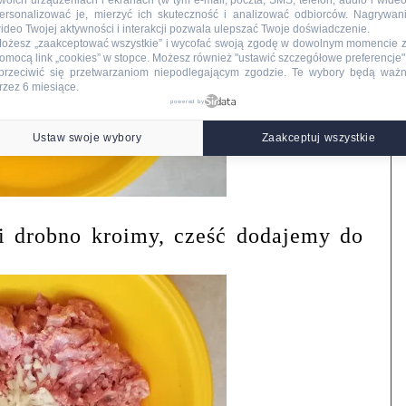
woich urządzeniach i ekranach (w tym e-mail, poczta, SMS, telefon, audio i wideo
ersonalizować je, mierzyć ich skuteczność i analizować odbiorców. Nagrywan
ideo Twojej aktywności i interakcji pozwala ulepszać Twoje doświadczenie.
ożesz „zaakceptować wszystkie” i wycofać swoją zgodę w dowolnym momencie 
omocą link „cookies” w stopce
. Możesz również "ustawić szczegółowe preferencje",
przeciwić się przetwarzaniom niepodlegającym zgodzie. Te wybory będą waż
rzez 6 miesiące.
powered by
Ustaw swoje wybory
Zaakceptuj wszystkie
i drobno kroimy, cześć dodajemy do