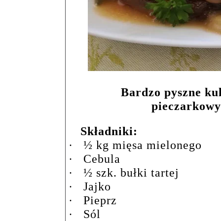
Bardzo pyszne ku
pieczarkowy
Składniki:
·
½ kg mięsa mielonego
·
Cebula
·
½ szk. bułki tartej
·
Jajko
·
Pieprz
·
Sól