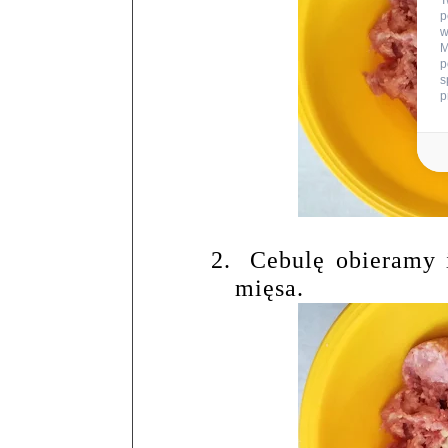
T
p
w
M
p
s
p
2.
Cebulę obieramy 
mięsa.