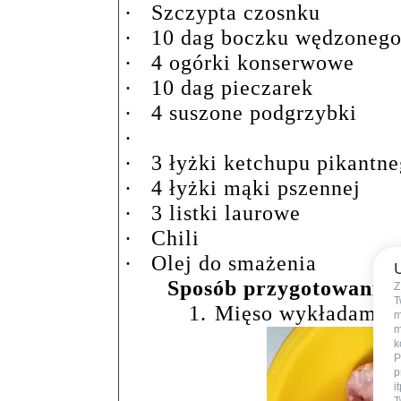
·
Szczypta czosnku
·
10 dag boczku wędzoneg
·
4 ogórki konserwowe
·
10 dag pieczarek
·
4 suszone podgrzybki
·
·
3 łyżki ketchupu pikantn
·
4 łyżki mąki pszennej
·
3 listki laurowe
·
Chili
·
Olej do smażenia
Sposób przygotowania:
Z
T
1.
Mięso wykładamy d
m
m
k
P
p
i