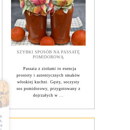
SZYBKI SPOSÓB NA PASSATĘ
POMIDOROWĄ
Passata z ziołami to esencja
prostoty i autentycznych smaków
włoskiej kuchni. Gęsty, soczysty
sos pomidorowy, przygotowany z
na
dojrzałych w ...
ać
e-
ch
y,
a,
na