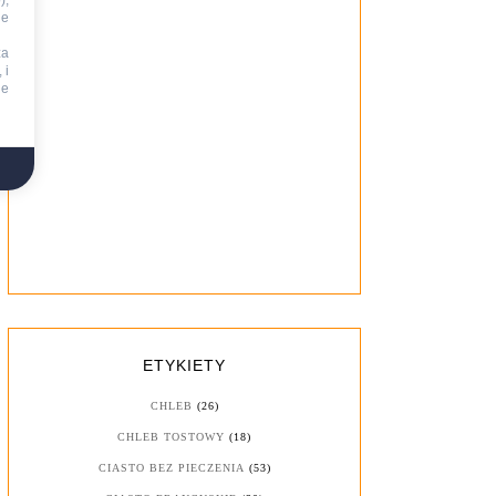
),
ie
za
 i
ne
ETYKIETY
CHLEB
(26)
CHLEB TOSTOWY
(18)
CIASTO BEZ PIECZENIA
(53)