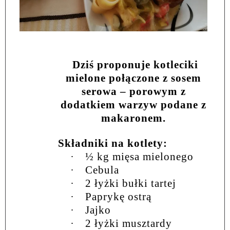
Dziś proponuje kotleciki
mielone połączone z sosem
serowa – porowym z
dodatkiem warzyw podane z
makaronem.
Składniki na kotlety:
·
½ kg mięsa mielonego
·
Cebula
·
2 łyżki bułki tartej
·
Paprykę ostrą
·
Jajko
·
2 łyżki musztardy