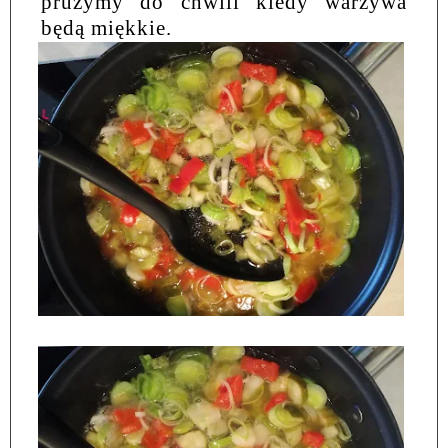
prużymy do chwili kiedy warzywa
będą miękkie.