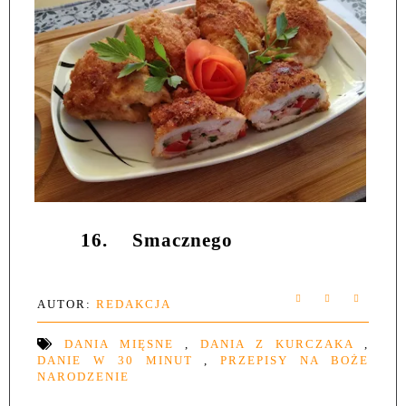
16.
Smacznego
AUTOR:
REDAKCJA
DANIA MIĘSNE
,
DANIA Z KURCZAKA
,
DANIE W 30 MINUT
,
PRZEPISY NA BOŻE
NARODZENIE