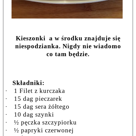
Kieszonki
a w środku znajduje się
niespodzianka. Nigdy nie wiadomo
co tam będzie.
Składniki:
·
1 Filet z kurczaka
·
15 dag pieczarek
·
15 dag sera żółtego
·
10 dag szynki
·
½ pęczka szczypiorku
·
½ papryki czerwonej