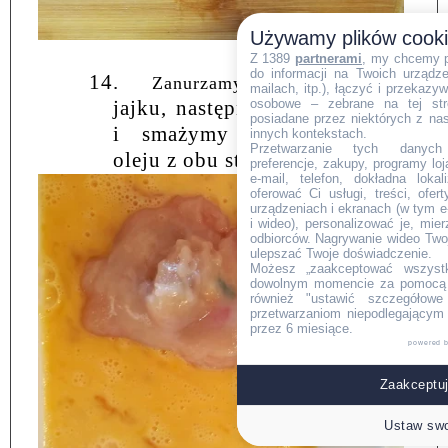
Używamy plików cook
Z 1389
partnerami
, my chcemy 
do informacji na Twoich urządzen
14.
w roztrzepanym
Zanurzamy
mailach, itp.), łączyć i przekaz
osobowe – zebrane na tej str
jajku, następnie w bułce tartej
posiadane przez niektórych z na
i smażymy na rozgrzanym
innych kontekstach.
Przetwarzanie tych danych (i
oleju z obu stron.
preferencje, zakupy, programy loj
e-mail, telefon, dokładna lokal
oferować Ci usługi, treści, ofe
urządzeniach i ekranach (w tym e-
i wideo), personalizować je, mie
odbiorców. Nagrywanie wideo Twoje
ulepszać Twoje doświadczenie.
Możesz „zaakceptować wszyst
dowolnym momencie za pomocą l
również "ustawić szczegółowe 
przetwarzaniom niepodlegającym
przez 6 miesiące.
powered 
Zaakceptuj
Ustaw swo