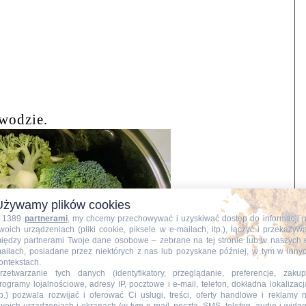
wodzie.
Używamy plików cookies
 1389
partnerami
, my chcemy przechowywać i uzyskiwać dostęp do informacji 
woich urządzeniach (pliki cookie, piksele w e-mailach, itp.), łączyć i przekazyw
iędzy partnerami Twoje dane osobowe – zebrane na tej stronie lub w naszych 
ailach, posiadane przez niektórych z nas lub pozyskane później, w tym w inny
ontekstach.
rzetwarzanie tych danych (identyfikatory, przeglądanie, preferencje, zakup
rogramy lojalnościowe, adresy IP, pocztowe i e-mail, telefon, dokładna lokalizacj
tp.) pozwala rozwijać i oferować Ci usługi, treści, oferty handlowe i reklamy 