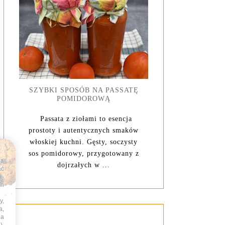
SZYBKI SPOSÓB NA PASSATĘ
POMIDOROWĄ
Passata z ziołami to esencja
prostoty i autentycznych smaków
włoskiej kuchni. Gęsty, soczysty
sos pomidorowy, przygotowany z
na
dojrzałych w ...
ać
e-
ch
y,
a,
na