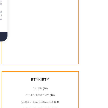
),
ie
za
 i
ne
ETYKIETY
CHLEB
(26)
CHLEB TOSTOWY
(18)
CIASTO BEZ PIECZENIA
(53)