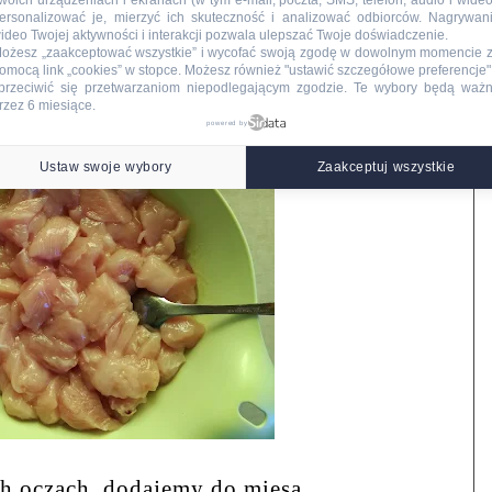
woich urządzeniach i ekranach (w tym e-mail, poczta, SMS, telefon, audio i wideo
ersonalizować je, mierzyć ich skuteczność i analizować odbiorców. Nagrywan
ideo Twojej aktywności i interakcji pozwala ulepszać Twoje doświadczenie.
ożesz „zaakceptować wszystkie” i wycofać swoją zgodę w dowolnym momencie 
omocą link „cookies” w stopce
. Możesz również "ustawić szczegółowe preferencje",
przeciwić się przetwarzaniom niepodlegającym zgodzie. Te wybory będą waż
kładamy do miski.
rzez 6 miesiące.
powered by
Ustaw swoje wybory
Zaakceptuj wszystkie
ch oczach, dodajemy do mięsa.