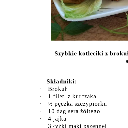
Szybkie kotleciki z brok
Składniki:
·
Brokuł
·
1 filet
z kurczaka
·
½ pęczka szczypiorku
·
10 dag sera żółtego
·
4 jajka
·
3 łyżki mąki pszennej