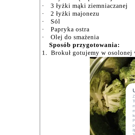
·
3 łyżki mąki ziemniaczanej
·
2 łyżki majonezu
·
Sól
·
Papryka ostra
·
Olej do smażenia
Sposób przygotowania:
1.
Brokuł gotujemy w osolonej 
Z
T
m
m
k
P
p
i