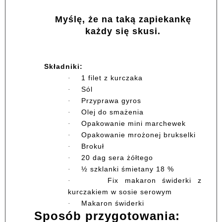
Myślę, że na taką zapiekankę
każdy się skusi.
Składniki:
1 filet z kurczaka
·
Sól
·
Przyprawa gyros
·
Olej do smażenia
·
Opakowanie mini marchewek
·
Opakowanie mrożonej brukselki
·
Brokuł
·
20 dag sera żółtego
·
½ szklanki śmietany 18 %
·
Fix makaron świderki z
·
kurczakiem w sosie serowym
Makaron świderki
·
Sposób przygotowania: