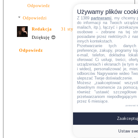
Odpowiedz
Używamy plików cook
Z 1389
partnerami
, my chcemy 
Odpowiedzi
do informacji na Twoich urządzen
mailach, itp.), łączyć i przekaz
Redakcja
31 stycznia 2020 13:11
osobowe – zebrane na tej str
posiadane przez niektórych z na
Dziękuję 😍
innych kontekstach.
Przetwarzanie tych danych (i
preferencje, zakupy, programy loj
Odpowiedz
e-mail, telefon, dokładna lokal
oferować Ci usługi, treści, ofe
urządzeniach i ekranach (w tym e-
i wideo), personalizować je, mie
odbiorców. Nagrywanie wideo Twoje
ulepszać Twoje doświadczenie.
Możesz „zaakceptować wszyst
dowolnym momencie za pomocą l
również "ustawić szczegółowe 
przetwarzaniom niepodlegającym
przez 6 miesiące.
powered 
Zaakceptuj
Ustaw swo