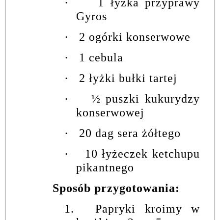
·
1 łyżka przyprawy
Gyros
·
2 ogórki konserwowe
·
1 cebula
·
2 łyżki bułki tartej
·
½ puszki kukurydzy
konserwowej
·
20 dag sera żółtego
·
10 łyżeczek ketchupu
pikantnego
Sposób przygotowania:
1.
Papryki kroimy w