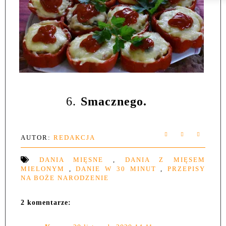
6.
Smacznego.
AUTOR:
REDAKCJA
DANIA MIĘSNE
,
DANIA Z MIĘSEM
MIELONYM
,
DANIE W 30 MINUT
,
PRZEPISY
NA BOŻE NARODZENIE
2 komentarze: