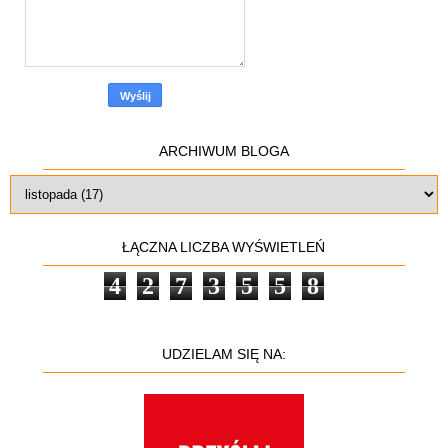
ARCHIWUM BLOGA
ŁĄCZNA LICZBA WYŚWIETLEŃ
4
2
7
3
5
5
8
UDZIELAM SIĘ NA: