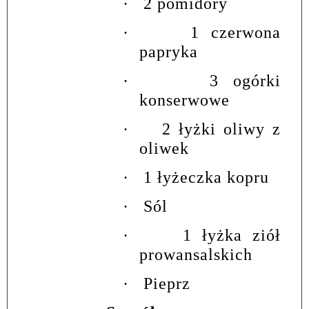
·
2 pomidory
·
1 czerwona
papryka
·
3 ogórki
konserwowe
·
2 łyżki oliwy z
oliwek
·
1 łyżeczka kopru
·
Sól
·
1 łyżka ziół
prowansalskich
·
Pieprz