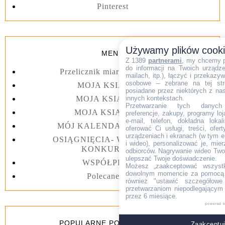
Pinterest
Używamy plików cook
MENU
Z 1389
partnerami
, my chcemy 
do informacji na Twoich urządzen
Przelicznik miar kuchennych
mailach, itp.), łączyć i przekaz
osobowe – zebrane na tej str
MOJA KSIĄŻKA I
posiadane przez niektórych z na
MOJA KSIĄŻKA II
innych kontekstach.
Przetwarzanie tych danych (i
MOJA KSIĄŻKA III
preferencje, zakupy, programy loj
e-mail, telefon, dokładna lokal
MÓJ KALENDARZ 2023 rok
oferować Ci usługi, treści, ofe
urządzeniach i ekranach (w tym e-
OSIĄGNIĘCIA- WYGRANE W
i wideo), personalizować je, mie
KONKURSACH
odbiorców. Nagrywanie wideo Twoje
ulepszać Twoje doświadczenie.
WSPÓŁPRACA
Możesz „zaakceptować wszyst
dowolnym momencie za pomocą l
Polecane linki
również "ustawić szczegółowe 
przetwarzaniom niepodlegającym
przez 6 miesiące.
powered 
POPULARNE POSTY Z 7 DNI
Zaakceptuj