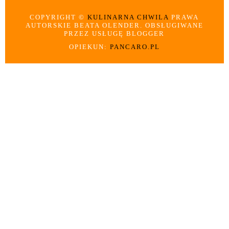
COPYRIGHT ©
KULINARNA CHWILA
PRAWA
AUTORSKIE BEATA OLENDER. OBSŁUGIWANE
PRZEZ USŁUGĘ BLOGGER
OPIEKUN:
PANCARO.PL