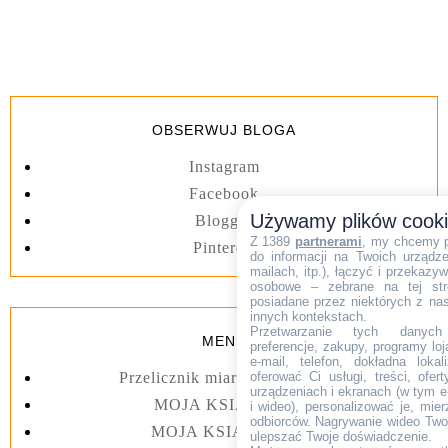
OBSERWUJ BLOGA
Instagram
Facebook
Używamy plików cook
Blogger
Z 1389
partnerami
, my chcemy 
Pinterest
do informacji na Twoich urządzen
mailach, itp.), łączyć i przekaz
osobowe – zebrane na tej str
posiadane przez niektórych z na
innych kontekstach.
Przetwarzanie tych danych (i
MENU
preferencje, zakupy, programy loj
e-mail, telefon, dokładna lokal
Przelicznik miar kuchennych
oferować Ci usługi, treści, ofe
urządzeniach i ekranach (w tym e-
MOJA KSIĄŻKA I
i wideo), personalizować je, mie
odbiorców. Nagrywanie wideo Twoje
MOJA KSIĄŻKA II
ulepszać Twoje doświadczenie.