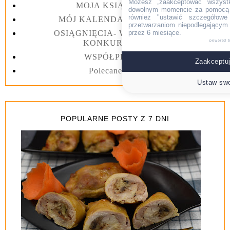
Możesz „zaakceptować wszyst
MOJA KSIĄŻKA III
dowolnym momencie za pomocą l
również "ustawić szczegółowe 
MÓJ KALENDARZ 2023 rok
przetwarzaniom niepodlegającym
OSIĄGNIĘCIA- WYGRANE W
przez 6 miesiące.
powered 
KONKURSACH
WSPÓŁPRACA
Zaakceptuj
Polecane linki
Ustaw swo
POPULARNE POSTY Z 7 DNI