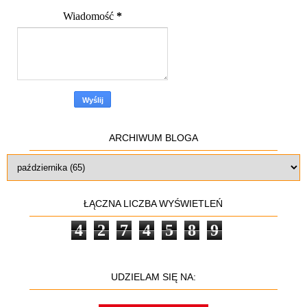
Wiadomość
*
ARCHIWUM BLOGA
ŁĄCZNA LICZBA WYŚWIETLEŃ
4
2
7
4
5
8
9
UDZIELAM SIĘ NA: