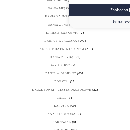
DANIA BEZMIĘSNE
(173)
DANIA MIĘSNE
(1214)
Zaakceptuj
DANIA NA IMPREZY
(487)
Ustaw swo
DANIA Z INDYKA
(64)
DANIA Z KARKÓWKI
(2)
DANIA Z KURCZAKA
(607)
DANIA Z MIĘSEM MIELONYM
(211)
DANIA Z RYBĄ
(21)
DANIA Z RYŻEM
(8)
DANIE W 30 MINUT
(637)
DODATKI
(27)
DROŻDŻÓWKI - CIASTA DROŻDŻOWE
(22)
GRILL
(32)
KAPUSTA
(69)
KAPUSTA MŁODA
(29)
KARNAWAŁ
(81)