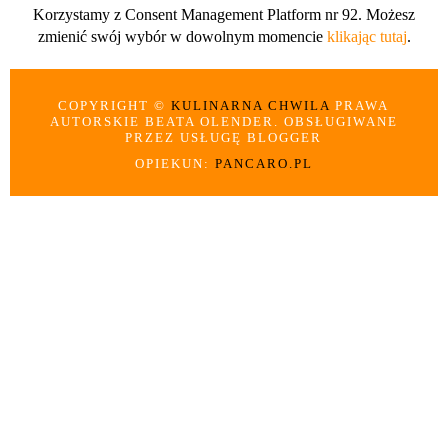
Korzystamy z Consent Management Platform nr 92. Możesz
zmienić swój wybór w dowolnym momencie
klikając tutaj
.
COPYRIGHT ©
KULINARNA CHWILA
PRAWA
AUTORSKIE BEATA OLENDER. OBSŁUGIWANE
PRZEZ USŁUGĘ BLOGGER
OPIEKUN:
PANCARO.PL