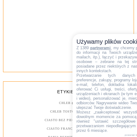
Używamy plików cook
Z 1389
partnerami
, my chcemy 
do informacji na Twoich urządzen
mailach, itp.), łączyć i przekaz
osobowe – zebrane na tej str
posiadane przez niektórych z na
innych kontekstach.
Przetwarzanie tych danych (i
preferencje, zakupy, programy loj
e-mail, telefon, dokładna lokal
oferować Ci usługi, treści, ofe
ETYKIETY
urządzeniach i ekranach (w tym e-
i wideo), personalizować je, mie
odbiorców. Nagrywanie wideo Twoje
CHLEB
(26)
ulepszać Twoje doświadczenie.
CHLEB TOSTOWY
(18)
Możesz „zaakceptować wszyst
dowolnym momencie za pomocą l
CIASTO BEZ PIECZENIA
(53)
również "ustawić szczegółowe 
przetwarzaniom niepodlegającym
CIASTO FRANCUSKIE
(30)
przez 6 miesiące.
powered 