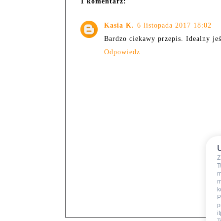
1 komentarz:
Kasia K.
6 listopada 2017 18:02
Bardzo ciekawy przepis. Idealny jeś
Odpowiedz
Z
T
m
m
k
P
p
i