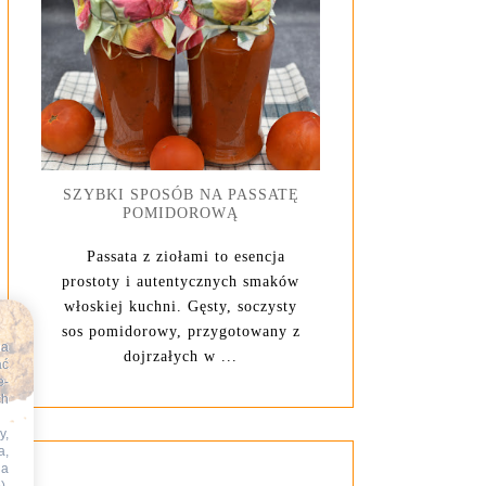
SZYBKI SPOSÓB NA PASSATĘ
POMIDOROWĄ
Passata z ziołami to esencja
prostoty i autentycznych smaków
włoskiej kuchni. Gęsty, soczysty
sos pomidorowy, przygotowany z
na
dojrzałych w ...
ać
e-
ch
y,
a,
na