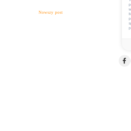
T
p
w
Nowszy post
M
p
s
p