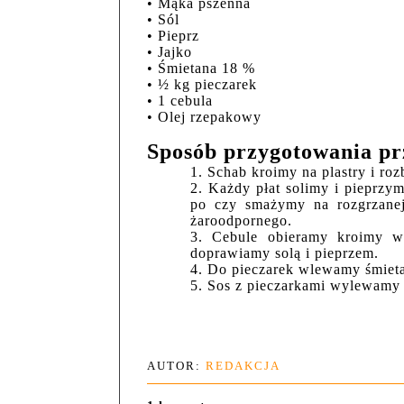
• Mąka pszenna
• Sól
• Pieprz
• Jajko
• Śmietana 18 %
• ½ kg pieczarek
• 1 cebula
• Olej rzepakowy
Sposób przygotowania pr
1. Schab kroimy na plastry i roz
2. Każdy płat solimy i pieprzy
po czy smażymy na rozgrzanej
żaroodpornego.
3. Cebule obieramy kroimy w
doprawiamy solą i pieprzem.
4. Do pieczarek wlewamy śmiet
5. Sos z pieczarkami wylewamy
AUTOR:
REDAKCJA