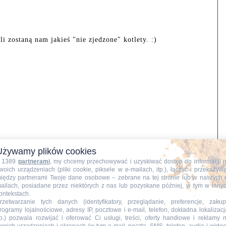
li zostaną nam jakieś "nie zjedzone" kotlety. :)
Używamy plików cookies
 1389
partnerami
, my chcemy przechowywać i uzyskiwać dostęp do informacji 
woich urządzeniach (pliki cookie, piksele w e-mailach, itp.), łączyć i przekazyw
iędzy partnerami Twoje dane osobowe – zebrane na tej stronie lub w naszych 
ailach, posiadane przez niektórych z nas lub pozyskane później, w tym w inny
ontekstach.
rzetwarzanie tych danych (identyfikatory, przeglądanie, preferencje, zakup
rogramy lojalnościowe, adresy IP, pocztowe i e-mail, telefon, dokładna lokalizacj
tp.) pozwala rozwijać i oferować Ci usługi, treści, oferty handlowe i reklamy 