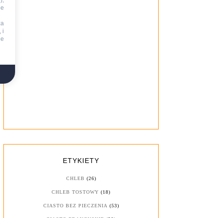
),
ie
za
 i
ne
ETYKIETY
CHLEB
(26)
CHLEB TOSTOWY
(18)
CIASTO BEZ PIECZENIA
(53)