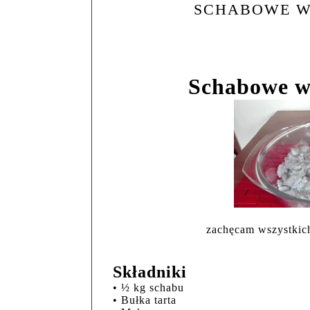
SCHABOWE W 
Schabowe w 
zachęcam wszystkich
Składniki
• ½ kg schabu
• Bułka tarta