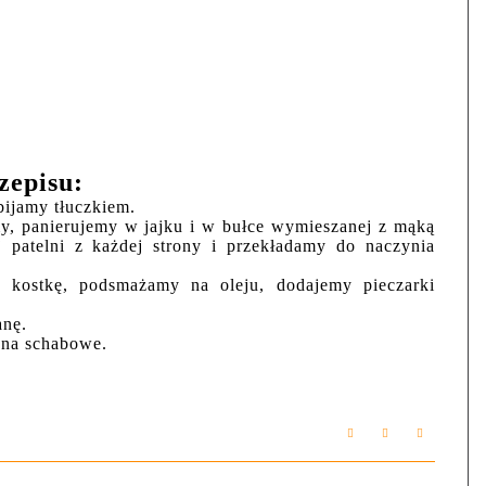
zepisu:
bijamy tłuczkiem.
my, panierujemy w jajku i w bułce wymieszanej z mąką
 patelni z każdej strony i przekładamy do naczynia
 kostkę, podsmażamy na oleju, dodajemy pieczarki
anę.
 na schabowe.