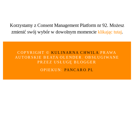
Korzystamy z Consent Management Platform nr 92. Możesz
zmienić swój wybór w dowolnym momencie
klikając tutaj
.
COPYRIGHT ©
KULINARNA CHWILA
PRAWA
AUTORSKIE BEATA OLENDER. OBSŁUGIWANE
PRZEZ USŁUGĘ BLOGGER
OPIEKUN:
PANCARO.PL