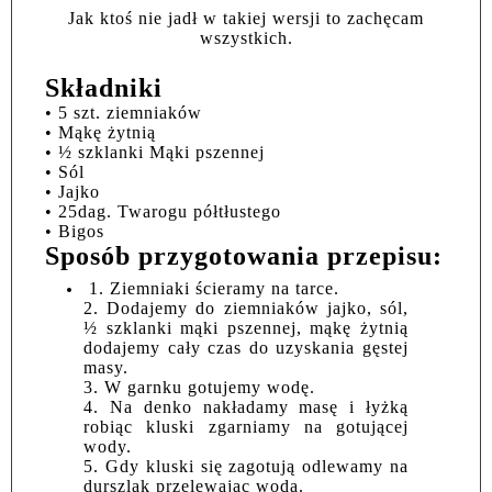
Jak ktoś nie jadł w takiej wersji to zachęcam
wszystkich.
Składniki
• 5 szt. ziemniaków
• Mąkę żytnią
• ½ szklanki Mąki pszennej
• Sól
• Jajko
• 25dag. Twarogu półtłustego
• Bigos
Sposób przygotowania przepisu:
1. Ziemniaki ścieramy na tarce.
2. Dodajemy do ziemniaków jajko, sól,
½ szklanki mąki pszennej, mąkę żytnią
dodajemy cały czas do uzyskania gęstej
masy.
3. W garnku gotujemy wodę.
4. Na denko nakładamy masę i łyżką
robiąc kluski zgarniamy na gotującej
wody.
5. Gdy kluski się zagotują odlewamy na
durszlak przelewając wodą.