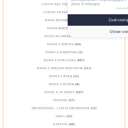
przez 6 miesiące.
CIASTO BEZ PIECZENIA
(53)
powered 
CIASTO FRANCUSKIE
(30)
Zaakceptuj
DANIA BEZMIĘSNE
(173)
DANIA MIĘSNE
(1214)
Ustaw swo
DANIA NA IMPREZY
(487)
DANIA Z INDYKA
(64)
DANIA Z KARKÓWKI
(2)
DANIA Z KURCZAKA
(607)
DANIA Z MIĘSEM MIELONYM
(211)
DANIA Z RYBĄ
(21)
DANIA Z RYŻEM
(8)
DANIE W 30 MINUT
(637)
DODATKI
(27)
DROŻDŻÓWKI - CIASTA DROŻDŻOWE
(22)
GRILL
(32)
KAPUSTA
(69)