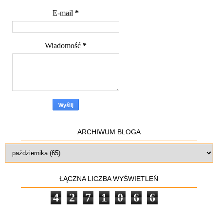
E-mail
*
Wiadomość
*
ARCHIWUM BLOGA
ŁĄCZNA LICZBA WYŚWIETLEŃ
4
2
7
1
0
6
6