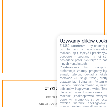
Używamy plików cook
Z 1389
partnerami
, my chcemy 
do informacji na Twoich urządzen
mailach, itp.), łączyć i przekaz
osobowe – zebrane na tej str
posiadane przez niektórych z na
innych kontekstach.
Przetwarzanie tych danych (i
preferencje, zakupy, programy loj
e-mail, telefon, dokładna lokal
oferować Ci usługi, treści, ofe
urządzeniach i ekranach (w tym e-
i wideo), personalizować je, mie
ETYKIETY
odbiorców. Nagrywanie wideo Twoje
ulepszać Twoje doświadczenie.
Możesz „zaakceptować wszyst
CHLEB
(26)
dowolnym momencie za pomocą l
również "ustawić szczegółowe 
CHLEB TOSTOWY
(18)
przetwarzaniom niepodlegającym