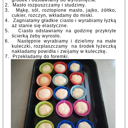
2.
Masło rozpuszczamy i studzimy.
3.
Mąkę, sól, roztopione masło, jajko, żółtko,
cukier, rozczyn, wkładamy do miski.
4.
Zagniatamy gładkie ciasto i wyrabiamy łyżką
aż stanie się elastyczne.
5.
Ciasto odstawiamy na godzinę przykryte
ścierką żeby wyrosło.
6.
Następnie wyrabiamy i dzielimy na małe
kuleczki, rozpłaszczamy na środek łyżeczką
nakładamy powidła i zwijamy w kuleczkę.
7.
Przekładamy do foremki.