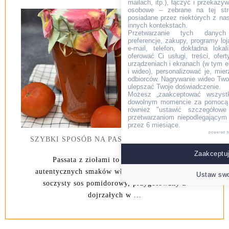
mailach, itp.), łączyć i przekaz
osobowe – zebrane na tej str
posiadane przez niektórych z na
innych kontekstach.
Przetwarzanie tych danych (i
preferencje, zakupy, programy loj
e-mail, telefon, dokładna lokal
oferować Ci usługi, treści, ofe
urządzeniach i ekranach (w tym e-
i wideo), personalizować je, mie
odbiorców. Nagrywanie wideo Twoje
ulepszać Twoje doświadczenie.
Możesz „zaakceptować wszyst
dowolnym momencie za pomocą l
również "ustawić szczegółowe 
przetwarzaniom niepodlegającym
przez 6 miesiące.
powered 
SZYBKI SPOSÓB NA PASSATĘ POMIDOROWĄ
Zaakceptuj
Passata z ziołami to esencja prostoty i
autentycznych smaków włoskiej kuchni. Gęsty,
Ustaw swo
soczysty sos pomidorowy, przygotowany z
dojrzałych w ...