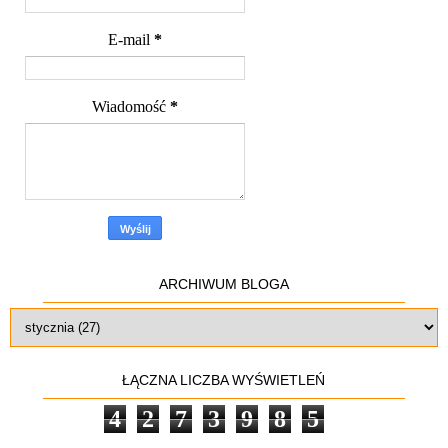
E-mail
*
Wiadomość
*
ARCHIWUM BLOGA
ŁĄCZNA LICZBA WYŚWIETLEŃ
4
2
7
3
9
8
5