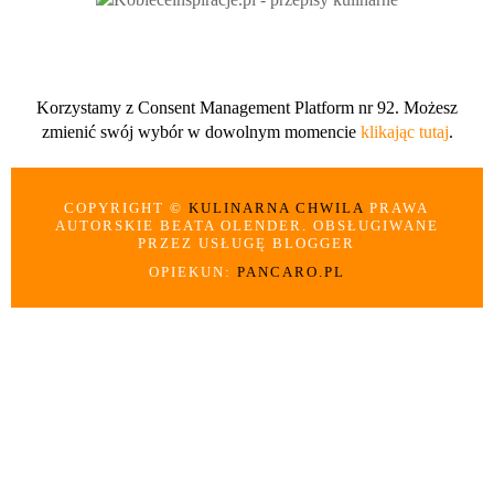
Korzystamy z Consent Management Platform nr 92. Możesz
zmienić swój wybór w dowolnym momencie
klikając tutaj
.
COPYRIGHT ©
KULINARNA CHWILA
PRAWA
AUTORSKIE BEATA OLENDER. OBSŁUGIWANE
PRZEZ USŁUGĘ BLOGGER
OPIEKUN:
PANCARO.PL