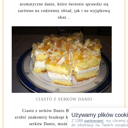
aromatyczne danie, które świetnie sprawdzi się
zarówno na codzienny obiad, jak i na wyjątkową
okaz...
CIASTO Z SERKÓW DANIO
Ciasto z serków Danio Bez użycia mąki, można
Używamy plików cook
zrobić znakomity biszkopt który przełożony masą z
Z 1389
partnerami
, my chcemy 
serków Danio, może być dekoracją...
do informacji na Twoich urządzen