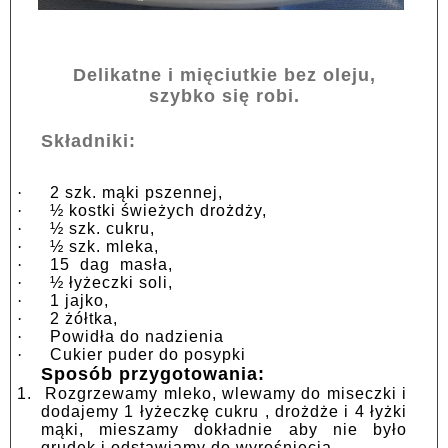
Delikatne i mięciutkie bez oleju,
szybko się robi.
Składniki:
·
2 szk. mąki pszennej,
·
½ kostki świeżych drożdży,
·
½ szk. cukru,
·
½ szk. mleka,
·
15 dag masła,
·
½ łyżeczki soli,
·
1 jajko,
·
2 żółtka,
·
Powidła do nadzienia
·
Cukier puder do posypki
Sposób przygotowania:
1.
Rozgrzewamy mleko, wlewamy do miseczki i
dodajemy 1 łyżeczkę cukru , drożdże i 4 łyżki
mąki, mieszamy dokładnie aby nie było
grudek i odstawiamy do wyrośnięcia.