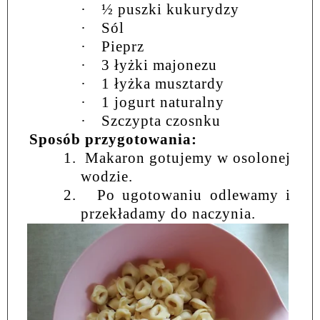
·
½ puszki kukurydzy
·
Sól
·
Pieprz
·
3 łyżki majonezu
·
1 łyżka musztardy
·
1 jogurt naturalny
·
Szczypta czosnku
Sposób przygotowania:
1.
Makaron gotujemy w osolonej
wodzie.
2.
Po ugotowaniu odlewamy i
przekładamy do naczynia.