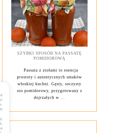
SZYBKI SPOSÓB NA PASSATĘ
POMIDOROWĄ
Passata z ziołami to esencja
prostoty i autentycznych smaków
włoskiej kuchni. Gęsty, soczysty
sos pomidorowy, przygotowany z
na
dojrzałych w ...
ać
e-
ch
y,
a,
na