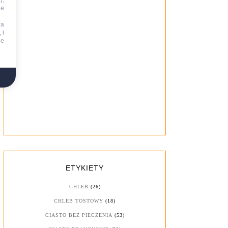
),
ie
za
 i
ne
ETYKIETY
CHLEB
(26)
CHLEB TOSTOWY
(18)
CIASTO BEZ PIECZENIA
(53)