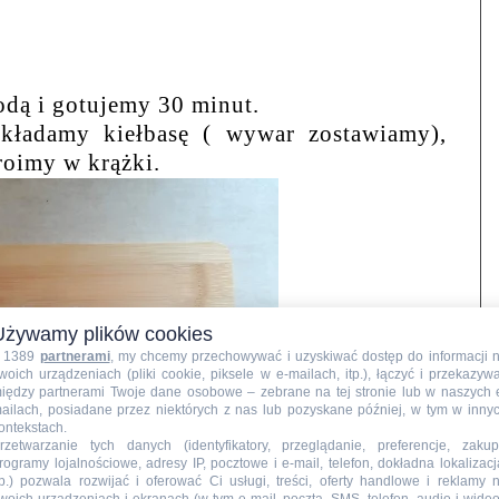
dą i gotujemy 30 minut.
kładamy kiełbasę ( wywar zostawiamy),
roimy w krążki.
Używamy plików cookies
 1389
partnerami
, my chcemy przechowywać i uzyskiwać dostęp do informacji 
woich urządzeniach (pliki cookie, piksele w e-mailach, itp.), łączyć i przekazyw
iędzy partnerami Twoje dane osobowe – zebrane na tej stronie lub w naszych 
ailach, posiadane przez niektórych z nas lub pozyskane później, w tym w inny
ontekstach.
rzetwarzanie tych danych (identyfikatory, przeglądanie, preferencje, zakup
rogramy lojalnościowe, adresy IP, pocztowe i e-mail, telefon, dokładna lokalizacj
tp.) pozwala rozwijać i oferować Ci usługi, treści, oferty handlowe i reklamy 