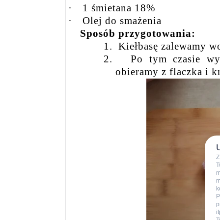
·
1 śmietana 18%
·
Olej do smażenia
Sposób przygotowania:
1.
Kiełbasę zalewamy wo
2.
Po tym czasie wy
obieramy z flaczka i k
Z
T
m
m
k
P
p
i