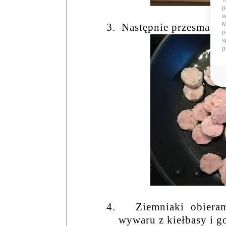
T
p
w
M
3.
Następnie przesmażam
p
s
p
4.
Ziemniaki obiera
wywaru z kiełbasy i g