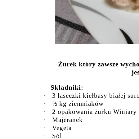
Żurek który zawsze wycho
je
Składniki:
·
3 laseczki kiełbasy białej sur
·
½ kg ziemniaków
·
2 opakowania żurku Winiary
·
Majeranek
·
Vegeta
·
Sól