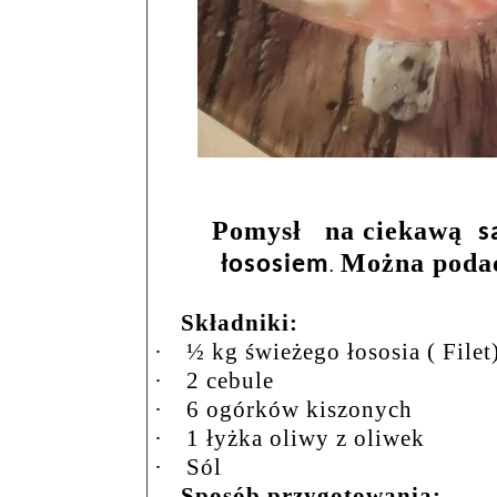
Pomysł
na ciekawą
s
Można podać
łososiem
.
Składniki:
·
½ kg świeżego łososia ( Filet
·
2 cebule
·
6 ogórków kiszonych
·
1 łyżka oliwy z oliwek
·
Sól
Sposób przygotowania: