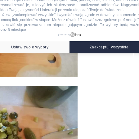
woich urządzeniach i ekranach (w tym e-mail, poczta, SMS, telefon, audio i wideo
ersonalizować je, mierzyć ich skuteczność i analizować odbiorców. Nagrywan
ideo Twojej aktywności i interakcji pozwala ulepszać Twoje doświadczenie.
ożesz „zaakceptować wszystkie” i wycofać swoją zgodę w dowolnym momencie 
omocą link „cookies” w stopce
. Możesz również "ustawić szczegółowe preferencje",
przeciwić się przetwarzaniom niepodlegającym zgodzie. Te wybory będą waż
rzez 6 miesiące.
powered by
Ustaw swoje wybory
Zaakceptuj wszystkie