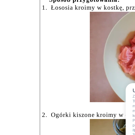
1.
Łososia kroimy w kostkę, pr
Z
T
m
m
2.
Ogórki kiszone kroimy w dro
k
P
p
i