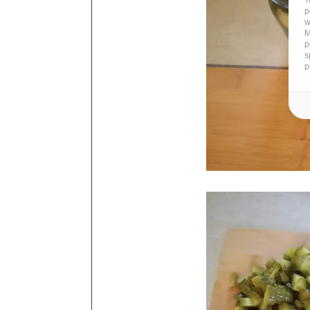
T
p
w
M
p
s
p