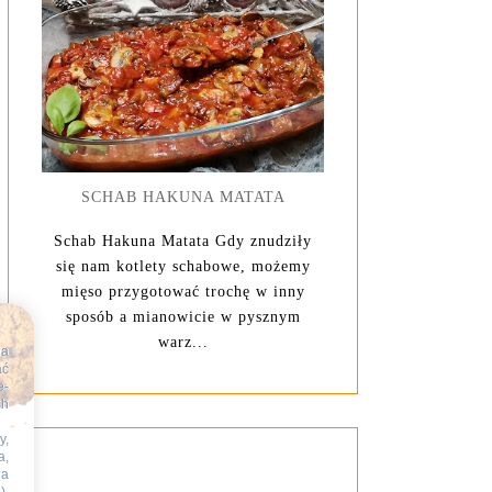
SCHAB HAKUNA MATATA
Schab Hakuna Matata Gdy znudziły
się nam kotlety schabowe, możemy
mięso przygotować trochę w inny
sposób a mianowicie w pysznym
warz...
na
ać
e-
ch
y,
a,
na