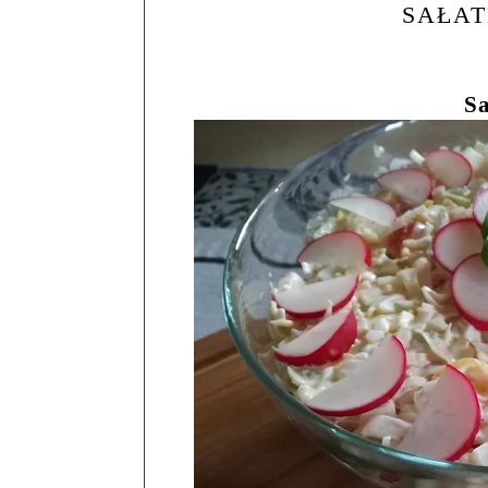
SAŁA
S