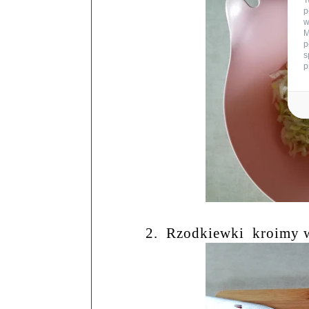
T
p
w
M
p
s
p
2.
Rzodkiewki
kroimy w