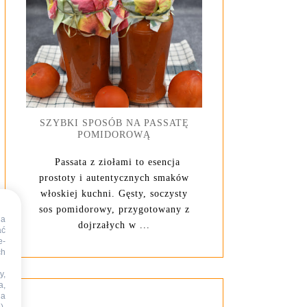
SZYBKI SPOSÓB NA PASSATĘ
POMIDOROWĄ
Passata z ziołami to esencja
prostoty i autentycznych smaków
włoskiej kuchni. Gęsty, soczysty
sos pomidorowy, przygotowany z
na
dojrzałych w ...
ać
e-
ch
y,
a,
na