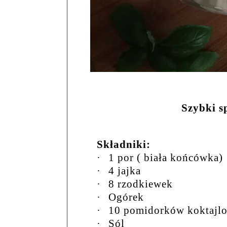
Szybki s
Składniki:
·
1 por ( biała końcówka)
·
4 jajka
·
8 rzodkiewek
·
Ogórek
·
10 pomidorków koktajl
·
Sól