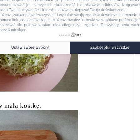
woich urządzeniach i ekranach (w tym e-mail, poczta, SMS, telefon, audio i wideo
ersonalizować je, mierzyć ich skuteczność i analizować odbiorców. Nagrywan
ideo Twojej aktywności i interakcji pozwala ulepszać Twoje doświadczenie.
ożesz „zaakceptować wszystkie” i wycofać swoją zgodę w dowolnym momencie 
omocą link „cookies” w stopce
. Możesz również "ustawić szczegółowe preferencje",
przeciwić się przetwarzaniom niepodlegającym zgodzie. Te wybory będą waż
rzez 6 miesiące.
powered by
Ustaw swoje wybory
Zaakceptuj wszystkie
 małą kostkę.