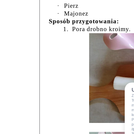
·
Pierz
·
Majonez
Sposób przygotowania:
1.
Pora drobno kroimy.
Z
T
m
m
k
P
p
i