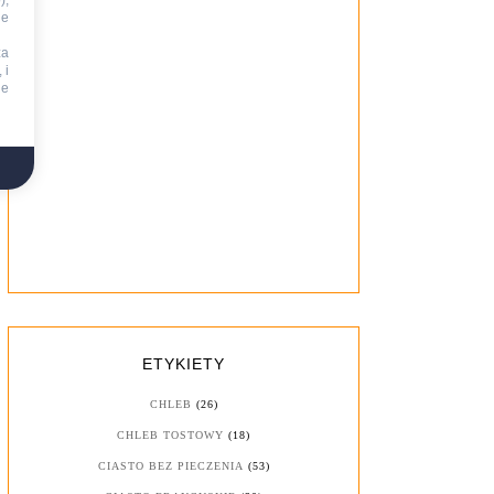
),
ie
za
 i
ne
ETYKIETY
CHLEB
(26)
CHLEB TOSTOWY
(18)
CIASTO BEZ PIECZENIA
(53)