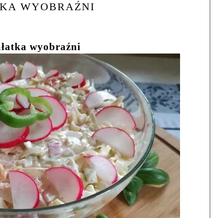
TKA WYOBRAŹNI
ałatka wyobraźni