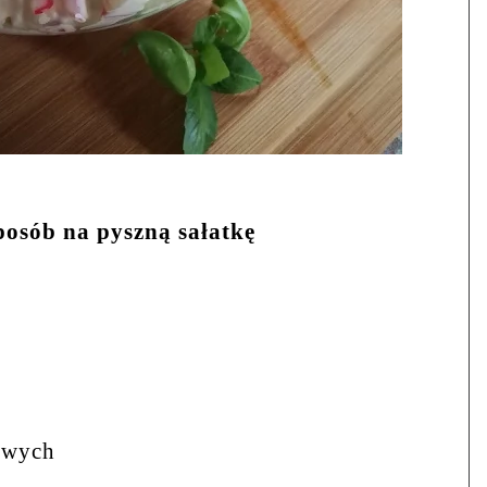
posób na pyszną sałatkę
owych