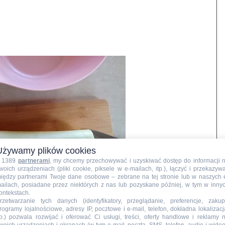
Używamy plików cookies
 1389
partnerami
, my chcemy przechowywać i uzyskiwać dostęp do informacji 
woich urządzeniach (pliki cookie, piksele w e-mailach, itp.), łączyć i przekazyw
iędzy partnerami Twoje dane osobowe – zebrane na tej stronie lub w naszych 
ailach, posiadane przez niektórych z nas lub pozyskane później, w tym w inny
ontekstach.
rzetwarzanie tych danych (identyfikatory, przeglądanie, preferencje, zakup
rogramy lojalnościowe, adresy IP, pocztowe i e-mail, telefon, dokładna lokalizacj
tp.) pozwala rozwijać i oferować Ci usługi, treści, oferty handlowe i reklamy 