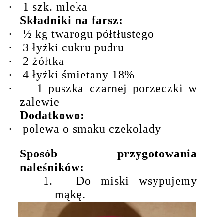
·
1 szk. mleka
Składniki na farsz:
·
½ kg twarogu półtłustego
·
3 łyżki cukru pudru
·
2 żółtka
·
4 łyżki śmietany 18%
·
1 puszka czarnej porzeczki w
zalewie
Dodatkowo:
·
polewa o smaku czekolady
Sposób przygotowania
naleśników:
1.
Do miski wsypujemy
mąkę.