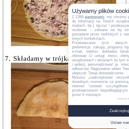
Używamy plików cook
Z 1389
partnerami
, my chcemy 
do informacji na Twoich urządzen
mailach, itp.), łączyć i przekaz
osobowe – zebrane na tej str
posiadane przez niektórych z na
innych kontekstach.
Przetwarzanie tych danych (i
preferencje, zakupy, programy loj
e-mail, telefon, dokładna lokal
oferować Ci usługi, treści, ofe
7.
Składamy w trójkąty.
urządzeniach i ekranach (w tym e-
i wideo), personalizować je, mie
odbiorców. Nagrywanie wideo Twoje
ulepszać Twoje doświadczenie.
Możesz „zaakceptować wszyst
dowolnym momencie za pomocą l
również "ustawić szczegółowe 
przetwarzaniom niepodlegającym
przez 6 miesiące.
powered 
Zaakceptuj
Ustaw swo