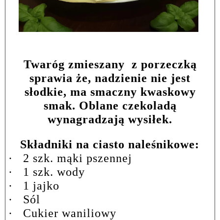
Twaróg zmieszany
z porzeczką
sprawia że, nadzienie nie jest
słodkie, ma smaczny kwaskowy
smak. Oblane czekoladą
wynagradzają wysiłek.
Składniki na ciasto naleśnikowe:
·
2 szk. mąki pszennej
·
1 szk. wody
·
1 jajko
·
Sól
·
Cukier waniliowy