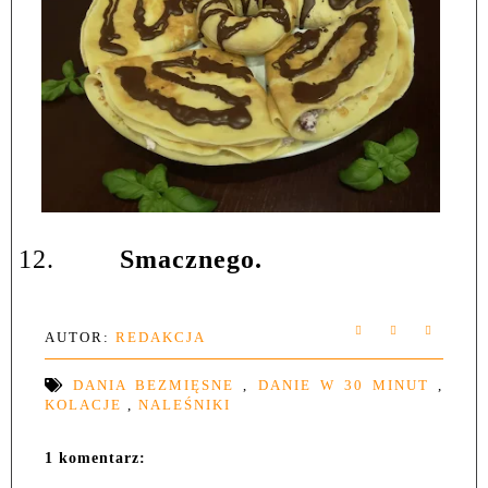
12.
Smacznego.
AUTOR:
REDAKCJA
DANIA BEZMIĘSNE
,
DANIE W 30 MINUT
,
KOLACJE
,
NALEŚNIKI
1 komentarz: