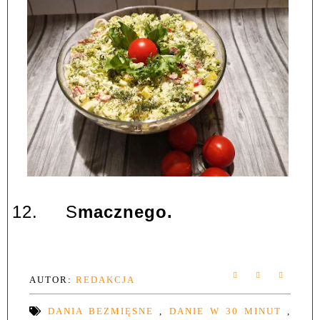
12.
S
macznego.
AUTOR:
REDAKCJA
DANIA BEZMIĘSNE
,
DANIE W 30 MINUT
,