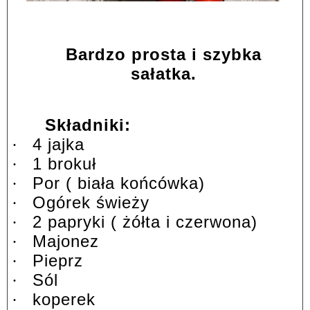
Bardzo prosta i szybka
sałatka.
Składniki:
4 jajka
·
1 brokuł
·
Por ( biała końcówka)
·
Ogórek świeży
·
2 papryki ( żółta i czerwona)
·
Majonez
·
Pieprz
·
Sól
·
koperek
·