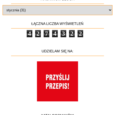
ŁĄCZNA LICZBA WYŚWIETLEŃ
4
2
7
4
3
2
2
UDZIELAM SIĘ NA: