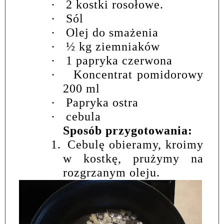
·
2 kostki rosołowe.
·
Sól
·
Olej do smażenia
·
½ kg ziemniaków
·
1 papryka czerwona
·
Koncentrat pomidorowy
200 ml
·
Papryka ostra
·
cebula
Sposób przygotowania:
1.
Cebulę obieramy, kroimy
w kostkę, prużymy na
rozgrzanym oleju.