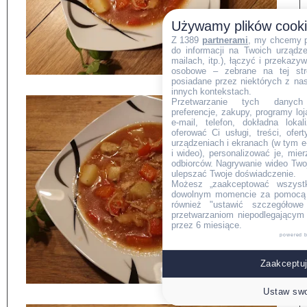
Używamy plików cook
Z 1389
partnerami
, my chcemy 
do informacji na Twoich urządzen
mailach, itp.), łączyć i przekaz
osobowe – zebrane na tej str
posiadane przez niektórych z na
innych kontekstach.
Przetwarzanie tych danych (i
preferencje, zakupy, programy loj
e-mail, telefon, dokładna lokal
oferować Ci usługi, treści, ofe
urządzeniach i ekranach (w tym e-
i wideo), personalizować je, mie
odbiorców. Nagrywanie wideo Twoje
ulepszać Twoje doświadczenie.
Możesz „zaakceptować wszyst
dowolnym momencie za pomocą l
również "ustawić szczegółowe 
przetwarzaniom niepodlegającym
przez 6 miesiące.
powered 
Zaakceptuj
Ustaw swo