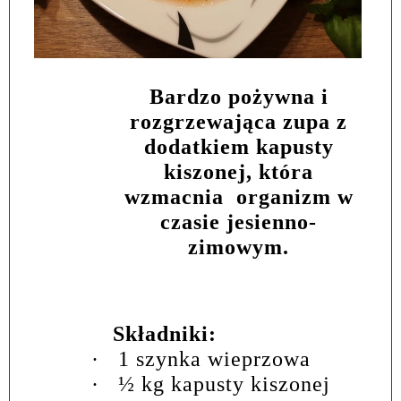
Bardzo pożywna i
rozgrzewająca zupa z
dodatkiem kapusty
kiszonej, która
wzmacnia
organizm w
czasie jesienno-
zimowym.
Składniki:
·
1 szynka wieprzowa
·
½ kg kapusty kiszonej