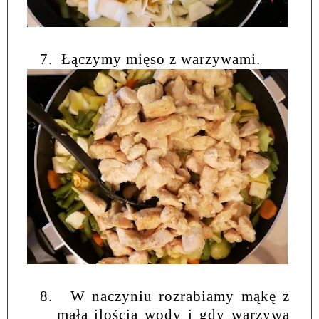
7.
Łączymy mięso z warzywami.
8.
W naczyniu rozrabiamy mąkę z
małą ilością wody i gdy warzywa