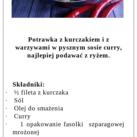
Potrawka z kurczakiem i z
warzywami w pysznym sosie curry,
najlepiej podawać z ryżem.
Składniki:
·
½ fileta z kurczaka
·
Sól
·
Olej do smażenia
·
Curry
·
1 opakowanie fasolki
szparagowej
mrożonej