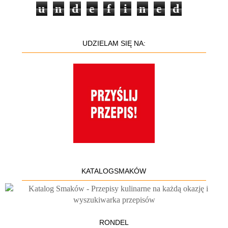
u
n
d
e
f
i
n
e
d
UDZIELAM SIĘ NA:
KATALOGSMAKÓW
RONDEL