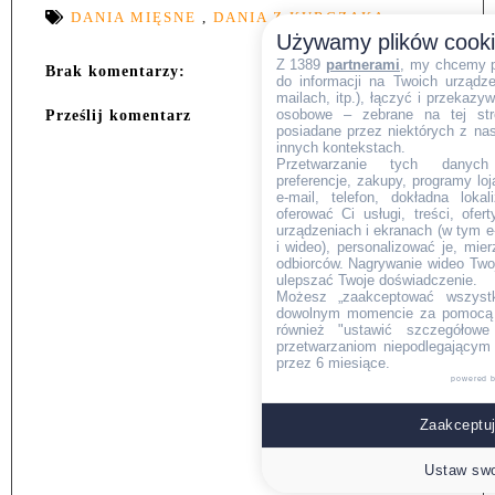
DANIA MIĘSNE
,
DANIA Z KURCZAKA
Używamy plików cook
Z 1389
partnerami
, my chcemy 
Brak komentarzy:
do informacji na Twoich urządzen
mailach, itp.), łączyć i przekaz
osobowe – zebrane na tej str
Prześlij komentarz
posiadane przez niektórych z na
innych kontekstach.
Przetwarzanie tych danych (i
preferencje, zakupy, programy loj
e-mail, telefon, dokładna lokal
oferować Ci usługi, treści, ofe
urządzeniach i ekranach (w tym e-
i wideo), personalizować je, mie
odbiorców. Nagrywanie wideo Twoje
ulepszać Twoje doświadczenie.
Możesz „zaakceptować wszyst
dowolnym momencie za pomocą l
również "ustawić szczegółowe 
przetwarzaniom niepodlegającym
przez 6 miesiące.
powered 
Zaakceptuj
Ustaw swo