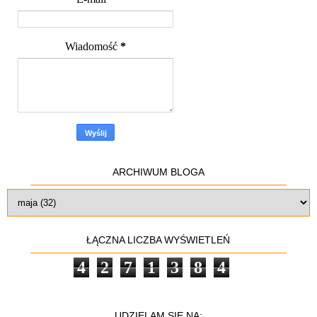
Wiadomość
*
ARCHIWUM BLOGA
ŁĄCZNA LICZBA WYŚWIETLEŃ
4
2
7
1
3
8
4
UDZIELAM SIĘ NA: