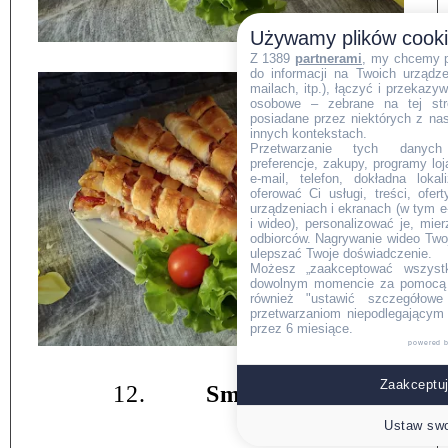
Używamy plików cook
Z 1389
partnerami
, my chcemy 
do informacji na Twoich urządzen
mailach, itp.), łączyć i przekaz
osobowe – zebrane na tej str
posiadane przez niektórych z na
innych kontekstach.
Przetwarzanie tych danych (i
preferencje, zakupy, programy loj
e-mail, telefon, dokładna lokal
oferować Ci usługi, treści, ofe
urządzeniach i ekranach (w tym e-
i wideo), personalizować je, mie
odbiorców. Nagrywanie wideo Twoje
ulepszać Twoje doświadczenie.
Możesz „zaakceptować wszyst
dowolnym momencie za pomocą l
również "ustawić szczegółowe 
przetwarzaniom niepodlegającym
przez 6 miesiące.
powered 
Zaakceptuj
12.
Smacznego.
Ustaw swo