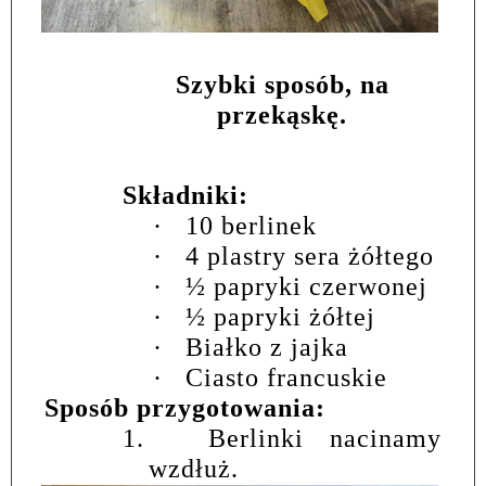
Szybki sposób, na
przekąskę.
Składniki:
·
10 berlinek
·
4 plastry sera żółtego
·
½ papryki czerwonej
·
½ papryki żółtej
·
Białko z jajka
·
Ciasto francuskie
Sposób przygotowania:
1.
Berlinki nacinamy
wzdłuż.