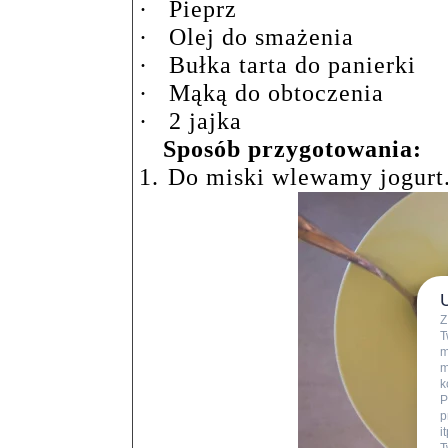
·
Pieprz
·
Olej do smażenia
·
Bułka tarta do panierki
·
Mąką do obtoczenia
·
2 jajka
Sposób przygotowania:
1.
Do miski wlewamy jogurt
Z
T
m
m
k
P
p
i