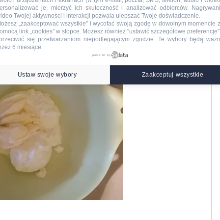
woich urządzeniach i ekranach (w tym e-mail, poczta, SMS, telefon, audio i wideo
ersonalizować je, mierzyć ich skuteczność i analizować odbiorców. Nagrywan
ideo Twojej aktywności i interakcji pozwala ulepszać Twoje doświadczenie.
ożesz „zaakceptować wszystkie” i wycofać swoją zgodę w dowolnym momencie 
omocą link „cookies” w stopce
. Możesz również "ustawić szczegółowe preferencje",
przeciwić się przetwarzaniom niepodlegającym zgodzie. Te wybory będą waż
rzez 6 miesiące.
powered by
Ustaw swoje wybory
Zaakceptuj wszystkie