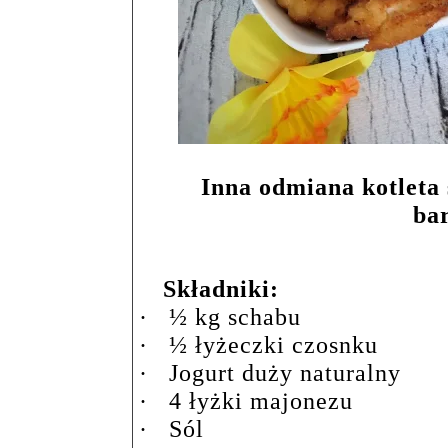
Inna odmiana kotleta
ba
Składniki:
·
½ kg schabu
·
½ łyżeczki czosnku
·
Jogurt duży naturalny
·
4 łyżki majonezu
·
Sól