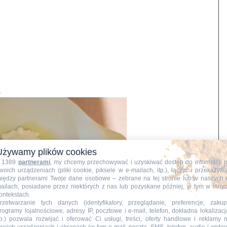
.
Używamy plików cookies
 1389
partnerami
, my chcemy przechowywać i uzyskiwać dostęp do informacji 
woich urządzeniach (pliki cookie, piksele w e-mailach, itp.), łączyć i przekazyw
iędzy partnerami Twoje dane osobowe – zebrane na tej stronie lub w naszych 
ailach, posiadane przez niektórych z nas lub pozyskane później, w tym w inny
ontekstach.
rzetwarzanie tych danych (identyfikatory, przeglądanie, preferencje, zakup
rogramy lojalnościowe, adresy IP, pocztowe i e-mail, telefon, dokładna lokalizacj
tp.) pozwala rozwijać i oferować Ci usługi, treści, oferty handlowe i reklamy 