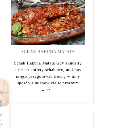
SCHAB HAKUNA MATATA
Schab Hakuna Matata Gdy znudziły
się nam kotlety schabowe, możemy
mięso przygotować trochę w inny
sposób a mianowicie w pysznym
warz...
na
ać
e-
ch
y,
a,
na