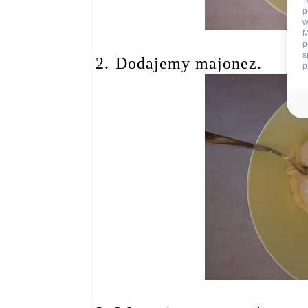
T
p
w
M
p
s
2.
Dodajemy majonez.
p