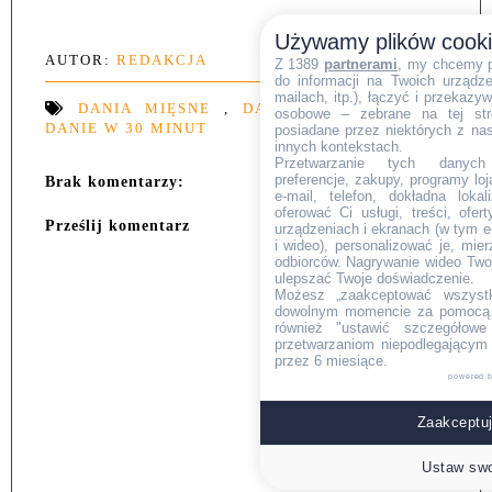
Używamy plików cook
AUTOR:
REDAKCJA
Z 1389
partnerami
, my chcemy 
do informacji na Twoich urządzen
mailach, itp.), łączyć i przekaz
DANIA MIĘSNE
,
DANIA Z KURCZAKA
,
osobowe – zebrane na tej str
DANIE W 30 MINUT
posiadane przez niektórych z na
innych kontekstach.
Przetwarzanie tych danych (i
preferencje, zakupy, programy loj
Brak komentarzy:
e-mail, telefon, dokładna lokal
oferować Ci usługi, treści, ofe
Prześlij komentarz
urządzeniach i ekranach (w tym e-
i wideo), personalizować je, mie
odbiorców. Nagrywanie wideo Twoje
ulepszać Twoje doświadczenie.
Możesz „zaakceptować wszyst
dowolnym momencie za pomocą l
również "ustawić szczegółowe 
przetwarzaniom niepodlegającym
przez 6 miesiące.
powered 
Zaakceptuj
Ustaw swo