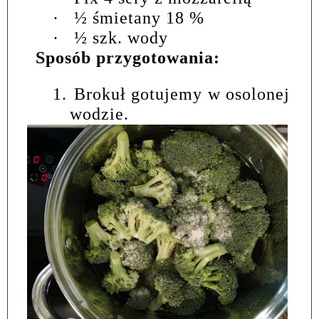
·
½ śmietany 18 %
·
½ szk. wody
Sposób przygotowania:
1.
Brokuł gotujemy w osolonej
wodzie.