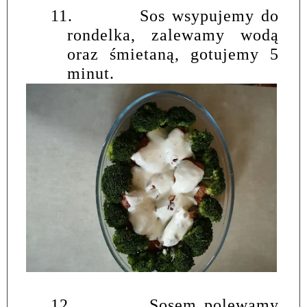
11.
Sos wsypujemy do
rondelka, zalewamy wodą
oraz śmietaną, gotujemy 5
minut.
12.
Sosem polewamy