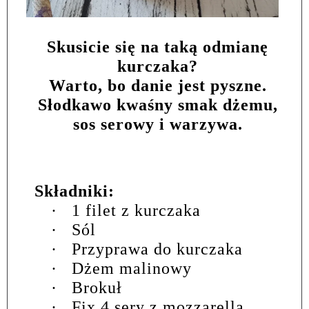
Skusicie się na taką odmianę
kurczaka?
Warto, bo danie jest pyszne.
Słodkawo kwaśny smak dżemu,
sos serowy i warzywa.
Składniki:
·
1 filet z kurczaka
·
Sól
·
Przyprawa do kurczaka
·
Dżem malinowy
·
Brokuł
·
Fix 4 sery z mozzarellą