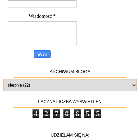
Wiadomość
*
ARCHIWUM BLOGA
ŁĄCZNA LICZBA WYŚWIETLEŃ
4
2
7
0
6
5
5
UDZIELAM SIĘ NA: