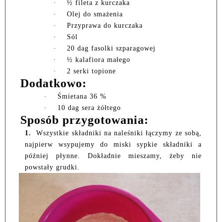
·
½ fileta z kurczaka
·
Olej do smażenia
·
Przyprawa do kurczaka
·
Sól
·
20 dag fasolki szparagowej
·
½ kalafiora małego
·
2 serki topione
Dodatkowo:
·
Śmietana 36 %
·
10 dag sera żółtego
Sposób przygotowania:
1.
Wszystkie składniki na naleśniki łączymy ze sobą,
najpierw wsypujemy do miski sypkie składniki a
później płynne. Dokładnie mieszamy, żeby nie
powstały grudki.