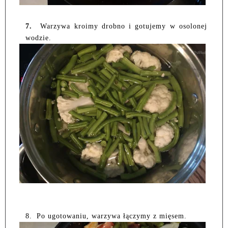
7.
Warzywa kroimy drobno i gotujemy w osolonej
wodzie.
8.
Po ugotowaniu, warzywa łączymy z mięsem.