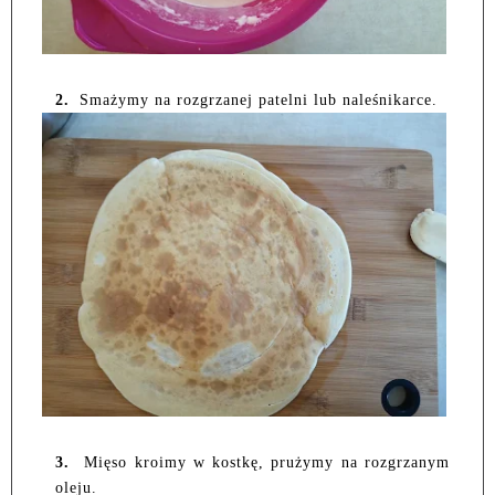
2.
Smażymy na rozgrzanej patelni lub naleśnikarce.
3.
Mięso kroimy w kostkę, prużymy na rozgrzanym
oleju.