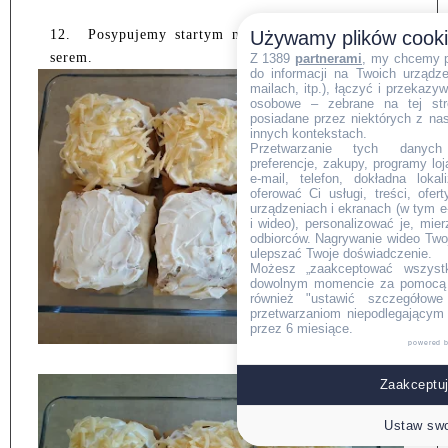
Używamy plików cook
12.
Posypujemy startym na tarce o dużych oczach
serem.
Z 1389
partnerami
, my chcemy 
do informacji na Twoich urządzen
mailach, itp.), łączyć i przekaz
osobowe – zebrane na tej str
posiadane przez niektórych z na
innych kontekstach.
Przetwarzanie tych danych (i
preferencje, zakupy, programy loj
e-mail, telefon, dokładna lokal
oferować Ci usługi, treści, ofe
urządzeniach i ekranach (w tym e-
i wideo), personalizować je, mie
odbiorców. Nagrywanie wideo Twoje
ulepszać Twoje doświadczenie.
Możesz „zaakceptować wszyst
dowolnym momencie za pomocą l
również "ustawić szczegółowe 
przetwarzaniom niepodlegającym
przez 6 miesiące.
powered 
Zaakceptuj
Ustaw swo