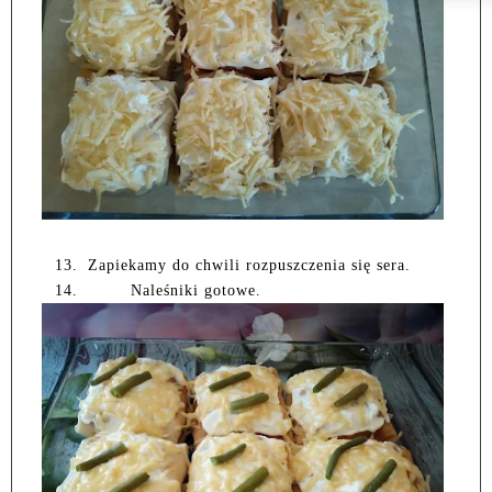
13.
Zapiekamy do chwili rozpuszczenia się sera.
14.
Naleśniki gotowe.