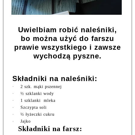
Uwielbiam robić naleśniki,
bo można użyć do farszu
prawie wszystkiego i zawsze
wychodzą pyszne.
Składniki na naleśniki:
·
2 szk. mąki pszennej
·
½ szklanki wody
·
1 szklanki
mleka
·
Szczypta soli
·
½ łyżeczki cukru
·
Jajko
Składniki na farsz: