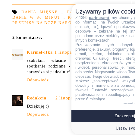
Używamy plików cook
DANIA MIĘSNE
,
DANIA Z KURCZAKA
,
DANIE W 30 MINUT
,
KOTLETY - ROLADKI
,
Z 1389
partnerami
, my chcemy 
do informacji na Twoich urządzen
PRZEPISY NA BOŻE NARODZENIE
mailach, itp.), łączyć i przekaz
osobowe – zebrane na tej str
posiadane przez niektórych z na
2 komentarze:
innych kontekstach.
Przetwarzanie tych danych (i
preferencje, zakupy, programy loj
Karmel-itka
1 listopada 2019 22:13
e-mail, telefon, dokładna lokal
oferować Ci usługi, treści, ofe
szukałam właśnie obiadu na niedzielne
urządzeniach i ekranach (w tym e-
spotkanie rodzinne - Twoje cudowne roladki
i wideo), personalizować je, mie
odbiorców. Nagrywanie wideo Twoje
sprawdzą się idealnie!
ulepszać Twoje doświadczenie.
Odpowiedz
Możesz „zaakceptować wszyst
dowolnym momencie za pomocą l
również "ustawić szczegółowe 
przetwarzaniom niepodlegającym
Redakcja
2 listopada 2019 09:11
przez 6 miesiące.
powered 
Dziękuję :)
Odpowiedz
Zaakceptuj
Ustaw swo