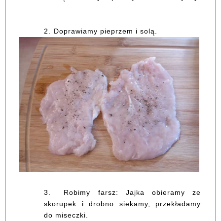
2.
Doprawiamy pieprzem i solą.
3.
Robimy farsz: Jajka obieramy ze
skorupek i drobno siekamy, przekładamy
do miseczki.