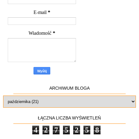
E-mail
*
Wiadomość
*
ARCHIWUM BLOGA
ŁĄCZNA LICZBA WYŚWIETLEŃ
4
2
7
5
2
5
8