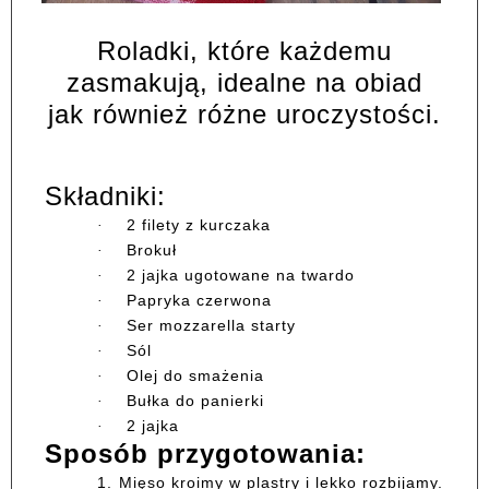
Roladki, które każdemu
zasmakują, idealne na obiad
jak również różne uroczystości.
Składniki:
2 filety z kurczaka
·
Brokuł
·
2 jajka ugotowane na twardo
·
Papryka czerwona
·
Ser mozzarella starty
·
Sól
·
Olej do smażenia
·
Bułka do panierki
·
2 jajka
·
Sposób przygotowania:
1.
Mięso kroimy w plastry i lekko rozbijamy.