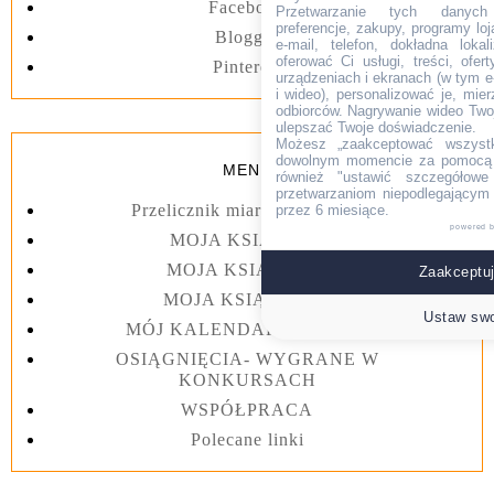
Facebook
Przetwarzanie tych danych (i
preferencje, zakupy, programy loj
Blogger
e-mail, telefon, dokładna lokal
oferować Ci usługi, treści, ofe
Pinterest
urządzeniach i ekranach (w tym e-
i wideo), personalizować je, mie
odbiorców. Nagrywanie wideo Twoje
ulepszać Twoje doświadczenie.
Możesz „zaakceptować wszyst
dowolnym momencie za pomocą l
MENU
również "ustawić szczegółowe 
przetwarzaniom niepodlegającym
Przelicznik miar kuchennych
przez 6 miesiące.
powered 
MOJA KSIĄŻKA I
MOJA KSIĄŻKA II
Zaakceptuj
MOJA KSIĄŻKA III
Ustaw swo
MÓJ KALENDARZ 2023 rok
OSIĄGNIĘCIA- WYGRANE W
KONKURSACH
WSPÓŁPRACA
Polecane linki