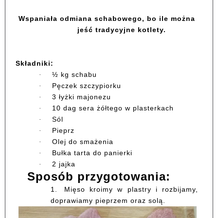
Wspaniała odmiana schabowego, bo ile można
jeść tradycyjne kotlety.
Składniki:
½ kg schabu
·
Pęczek szczypiorku
·
3 łyżki majonezu
·
10 dag sera żółtego w plasterkach
·
Sól
·
Pieprz
·
Olej do smażenia
·
Bułka tarta do panierki
·
2 jajka
·
Sposób przygotowania:
1.
Mięso kroimy w plastry i rozbijamy,
doprawiamy pieprzem oraz solą.