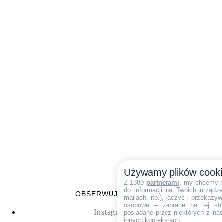
Używamy plików cook
Z 1389
partnerami
, my chcemy 
do informacji na Twoich urządzen
OBSERWUJ BLOGA
mailach, itp.), łączyć i przekaz
osobowe – zebrane na tej str
Instagram
posiadane przez niektórych z na
innych kontekstach.