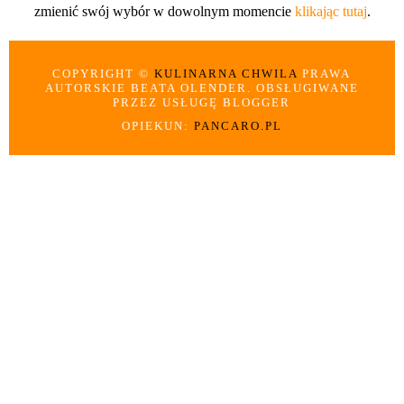
zmienić swój wybór w dowolnym momencie
klikając tutaj
.
COPYRIGHT ©
KULINARNA CHWILA
PRAWA
AUTORSKIE BEATA OLENDER. OBSŁUGIWANE
PRZEZ USŁUGĘ BLOGGER
OPIEKUN:
PANCARO.PL