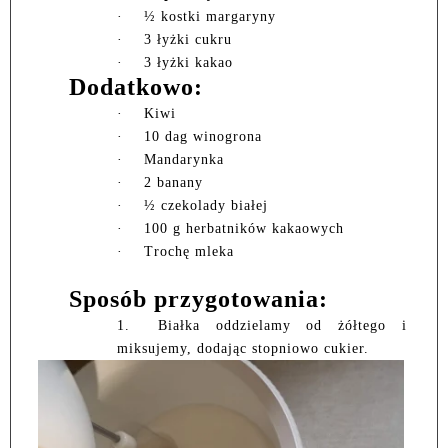
·
½ kostki margaryny
·
3 łyżki cukru
·
3 łyżki kakao
Dodatkowo:
·
Kiwi
·
10 dag winogrona
·
Mandarynka
·
2 banany
·
½ czekolady białej
·
100 g herbatników kakaowych
·
Trochę mleka
Sposób przygotowania:
1.
Białka oddzielamy od żółtego i
miksujemy, dodając stopniowo cukier.