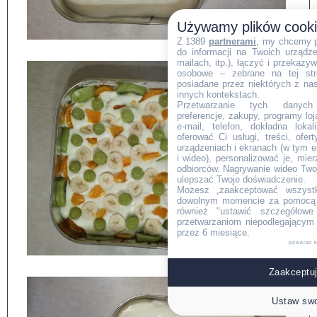
Używamy plików cook
Z 1389
partnerami
, my chcemy 
do informacji na Twoich urządzen
mailach, itp.), łączyć i przekaz
osobowe – zebrane na tej str
posiadane przez niektórych z na
innych kontekstach.
Przetwarzanie tych danych (i
preferencje, zakupy, programy loj
e-mail, telefon, dokładna lokal
oferować Ci usługi, treści, ofe
urządzeniach i ekranach (w tym e-
i wideo), personalizować je, mie
odbiorców. Nagrywanie wideo Twoje
ulepszać Twoje doświadczenie.
Możesz „zaakceptować wszyst
dowolnym momencie za pomocą l
również "ustawić szczegółowe 
przetwarzaniom niepodlegającym
przez 6 miesiące.
powered 
Zaakceptuj
Ustaw swo