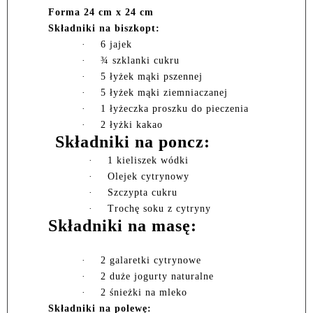
Forma 24 cm x 24 cm
Składniki na biszkopt:
·
6 jajek
·
¾ szklanki cukru
·
5 łyżek mąki pszennej
·
5 łyżek mąki ziemniaczanej
·
1 łyżeczka proszku do pieczenia
·
2 łyżki kakao
Składniki na poncz:
·
1 kieliszek wódki
·
Olejek cytrynowy
·
Szczypta cukru
·
Trochę soku z cytryny
Składniki na masę:
·
2 galaretki cytrynowe
·
2 duże jogurty naturalne
·
2 śnieżki na mleko
Składniki na polewę: