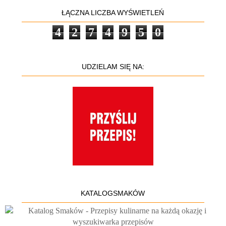
ŁĄCZNA LICZBA WYŚWIETLEŃ
4
2
7
4
9
5
0
UDZIELAM SIĘ NA:
KATALOGSMAKÓW