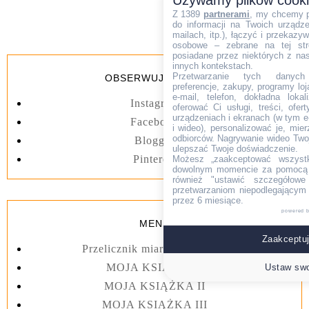
Używamy plików cook
Z 1389
partnerami
, my chcemy 
do informacji na Twoich urządzen
mailach, itp.), łączyć i przekaz
osobowe – zebrane na tej str
posiadane przez niektórych z na
innych kontekstach.
Przetwarzanie tych danych (i
OBSERWUJ BLOGA
preferencje, zakupy, programy loj
e-mail, telefon, dokładna lokal
Instagram
oferować Ci usługi, treści, ofe
urządzeniach i ekranach (w tym e-
Facebook
i wideo), personalizować je, mie
odbiorców. Nagrywanie wideo Twoje
Blogger
ulepszać Twoje doświadczenie.
Pinterest
Możesz „zaakceptować wszyst
dowolnym momencie za pomocą l
również "ustawić szczegółowe 
przetwarzaniom niepodlegającym
przez 6 miesiące.
powered 
MENU
Zaakceptuj
Przelicznik miar kuchennych
MOJA KSIĄŻKA I
Ustaw swo
MOJA KSIĄŻKA II
MOJA KSIĄŻKA III