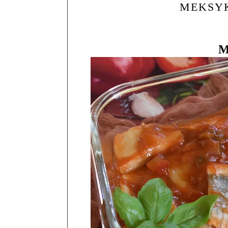
MEKSYK
M