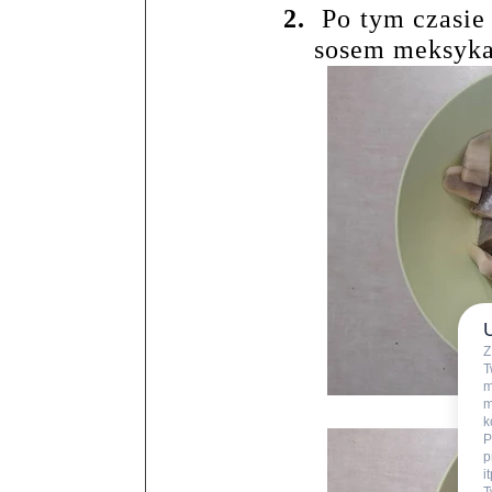
2.
Po tym czasie
sosem meksyk
Z
T
m
m
k
P
p
i