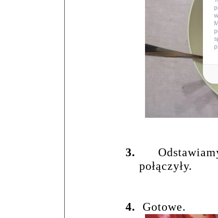
T
p
w
M
p
s
p
3.
Odstawiam
połączyły.
4.
Gotowe.