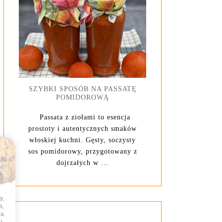
SZYBKI SPOSÓB NA PASSATĘ
POMIDOROWĄ
Passata z ziołami to esencja
prostoty i autentycznych smaków
włoskiej kuchni. Gęsty, soczysty
sos pomidorowy, przygotowany z
na
dojrzałych w ...
ać
e-
ch
y,
a,
na