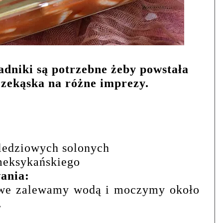
adniki są potrzebne żeby powstała
zekąska na różne imprezy.
śledziowych solonych
 meksykańskiego
ania:
owe zalewamy wodą i moczymy około
.