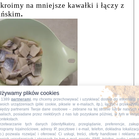
 kroimy na mniejsze kawałki i łączy z
ańskim
.
Używamy plików cookies
 1389
partnerami
, my chcemy przechowywać i uzyskiwać dostęp do informacji 
woich urządzeniach (pliki cookie, piksele w e-mailach, itp.), łączyć i przekazyw
iędzy partnerami Twoje dane osobowe – zebrane na tej stronie lub w naszych 
ailach, posiadane przez niektórych z nas lub pozyskane później, w tym w inny
ontekstach.
rzetwarzanie tych danych (identyfikatory, przeglądanie, preferencje, zakup
rogramy lojalnościowe, adresy IP, pocztowe i e-mail, telefon, dokładna lokalizacj
tp.) pozwala rozwijać i oferować Ci usługi, treści, oferty handlowe i reklamy 