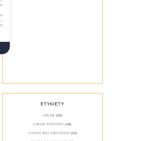
),
ie
za
 i
ne
ETYKIETY
CHLEB
(26)
CHLEB TOSTOWY
(18)
CIASTO BEZ PIECZENIA
(53)