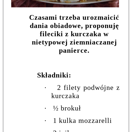
Czasami trzeba urozmaicić
dania obiadowe, proponuję
fileciki z kurczaka w
nietypowej ziemniaczanej
panierce.
Składniki:
·
2 filety podwójne z
kurczaka
·
½ brokuł
·
1 kulka mozzarelli