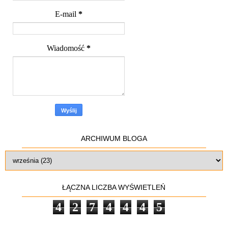
E-mail
*
Wiadomość
*
ARCHIWUM BLOGA
ŁĄCZNA LICZBA WYŚWIETLEŃ
4
2
7
4
4
4
5