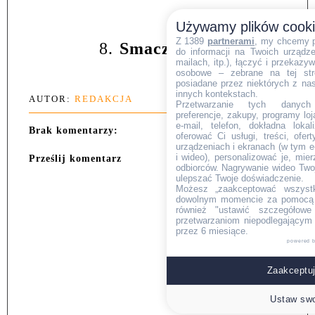
Używamy plików cook
Z 1389
partnerami
, my chcemy 
8.
Smacznego.
do informacji na Twoich urządzen
mailach, itp.), łączyć i przekaz
osobowe – zebrane na tej str
posiadane przez niektórych z na
innych kontekstach.
AUTOR:
REDAKCJA
Przetwarzanie tych danych (i
preferencje, zakupy, programy loj
e-mail, telefon, dokładna lokal
Brak komentarzy:
oferować Ci usługi, treści, ofe
urządzeniach i ekranach (w tym e-
i wideo), personalizować je, mie
Prześlij komentarz
odbiorców. Nagrywanie wideo Twoje
ulepszać Twoje doświadczenie.
Możesz „zaakceptować wszyst
dowolnym momencie za pomocą l
również "ustawić szczegółowe 
przetwarzaniom niepodlegającym
przez 6 miesiące.
powered 
Zaakceptuj
Ustaw swo