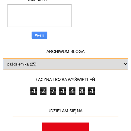
ARCHIWUM BLOGA
ŁĄCZNA LICZBA WYŚWIETLEŃ
4
2
7
4
4
8
4
UDZIELAM SIĘ NA: