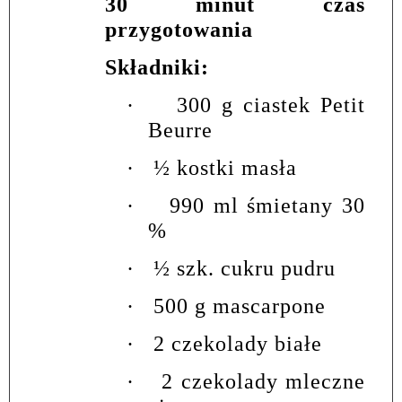
30 minut czas
przygotowania
Składniki:
·
300 g ciastek Petit
Beurre
·
½ kostki masła
·
990 ml śmietany 30
%
·
½ szk. cukru pudru
·
500 g mascarpone
·
2 czekolady białe
·
2 czekolady mleczne