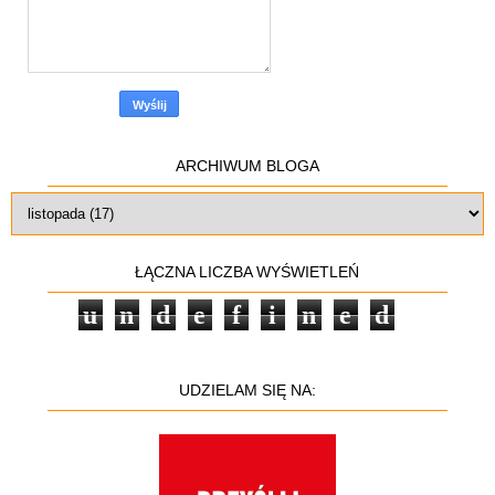
ARCHIWUM BLOGA
ŁĄCZNA LICZBA WYŚWIETLEŃ
u
n
d
e
f
i
n
e
d
UDZIELAM SIĘ NA: