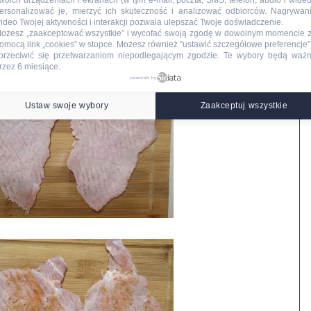
woich urządzeniach i ekranach (w tym e-mail, poczta, SMS, telefon, audio i wideo
ersonalizować je, mierzyć ich skuteczność i analizować odbiorców. Nagrywan
ideo Twojej aktywności i interakcji pozwala ulepszać Twoje doświadczenie.
ożesz „zaakceptować wszystkie” i wycofać swoją zgodę w dowolnym momencie 
omocą link „cookies” w stopce
. Możesz również "ustawić szczegółowe preferencje",
przeciwić się przetwarzaniom niepodlegającym zgodzie. Te wybory będą waż
rzez 6 miesiące.
powered by
Ustaw swoje wybory
Zaakceptuj wszystkie