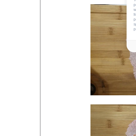
T
p
w
M
p
s
p