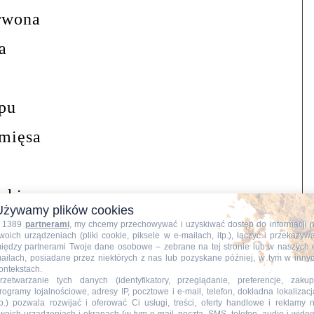
rwona
a
upu
mięsa
rki
Używamy plików cookies
sosu grzybowego w proszku
 1389
partnerami
, my chcemy przechowywać i uzyskiwać dostęp do informacji 
woich urządzeniach (pliki cookie, piksele w e-mailach, itp.), łączyć i przekazyw
iędzy partnerami Twoje dane osobowe – zebrane na tej stronie lub w naszych 
nia:
ailach, posiadane przez niektórych z nas lub pozyskane później, w tym w inny
ontekstach.
my w plastry, rozbijamy, doprawiamy
rzetwarzanie tych danych (identyfikatory, przeglądanie, preferencje, zakup
rogramy lojalnościowe, adresy IP, pocztowe i e-mail, telefon, dokładna lokalizacj
o mięsa i solą.
tp.) pozwala rozwijać i oferować Ci usługi, treści, oferty handlowe i reklamy 