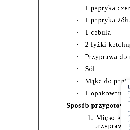
·
1 papryka cze
·
1 papryka żółt
·
1 cebula
·
2 łyżki ketch
·
Przyprawa do 
·
Sól
·
Mąka do panie
·
1 opakowanie 
Z
T
m
Sposób przygotowa
m
k
1.
Mięso kroi
P
p
przyprawą d
i