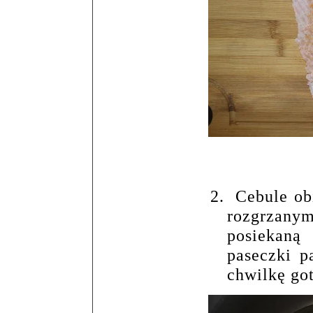
2.
Cebule ob
rozgrzanym
posiekaną
paseczki p
chwilkę go