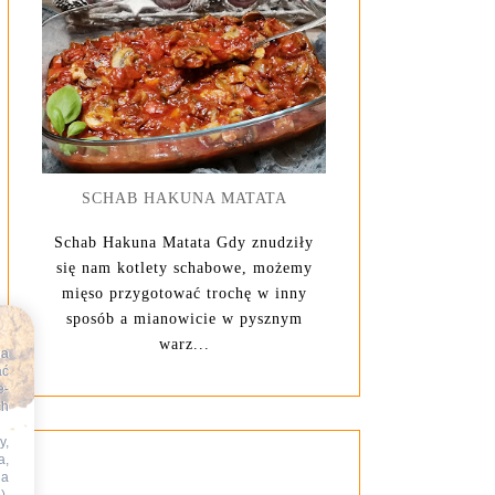
SCHAB HAKUNA MATATA
Schab Hakuna Matata Gdy znudziły
się nam kotlety schabowe, możemy
mięso przygotować trochę w inny
sposób a mianowicie w pysznym
warz...
na
ać
e-
ch
y,
a,
na