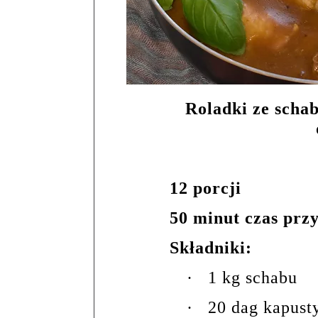
Roladki ze schab
12 porcji
50 minut czas prz
Składniki:
·
1 kg schabu
·
20 dag kapust