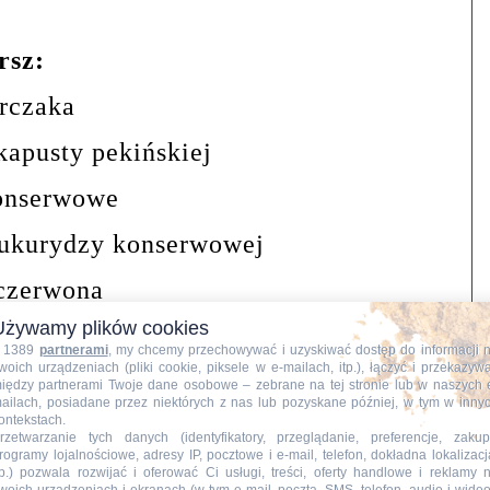
rsz:
urczaka
kapusty pekińskiej
konserwowe
kukurydzy konserwowej
 czerwona
Używamy plików cookies
jonezu
 1389
partnerami
, my chcemy przechowywać i uzyskiwać dostęp do informacji 
woich urządzeniach (pliki cookie, piksele w e-mailach, itp.), łączyć i przekazyw
tchupu pikantnego
iędzy partnerami Twoje dane osobowe – zebrane na tej stronie lub w naszych 
ailach, posiadane przez niektórych z nas lub pozyskane później, w tym w inny
ontekstach.
ażenia
rzetwarzanie tych danych (identyfikatory, przeglądanie, preferencje, zakup
rogramy lojalnościowe, adresy IP, pocztowe i e-mail, telefon, dokładna lokalizacj
zyprawy gyros
tp.) pozwala rozwijać i oferować Ci usługi, treści, oferty handlowe i reklamy 