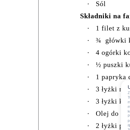
·
Sól
Składniki na fa
·
1 filet z k
·
¾
główki 
·
4 ogórki 
·
½ puszki 
·
1 papryka
·
3 łyżki ma
Z
T
·
3 łyżki ke
m
m
k
·
Olej do sm
P
p
·
2 łyżki pr
i