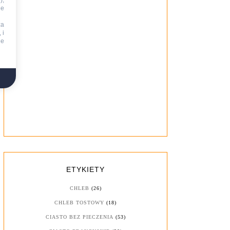
),
ie
za
 i
ne
ETYKIETY
CHLEB
(26)
CHLEB TOSTOWY
(18)
CIASTO BEZ PIECZENIA
(53)