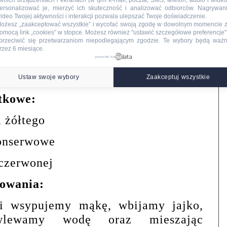
woich urządzeniach i ekranach (w tym e-mail, poczta, SMS, telefon, audio i wideo
ersonalizować je, mierzyć ich skuteczność i analizować odbiorców. Nagrywan
ideo Twojej aktywności i interakcji pozwala ulepszać Twoje doświadczenie.
ożesz „zaakceptować wszystkie” i wycofać swoją zgodę w dowolnym momencie 
s:
omocą link „cookies” w stopce
. Możesz również "ustawić szczegółowe preferencje",
przeciwić się przetwarzaniom niepodlegającym zgodzie. Te wybory będą waż
rzez 6 miesiące.
jonezu
powered by
tchupu
Ustaw swoje wybory
Zaakceptuj wszystkie
tkowe:
a żółtego
konserwowe
czerwonej
towania:
i wsypujemy mąkę, wbijamy jajko,
wlewamy wodę oraz mieszając