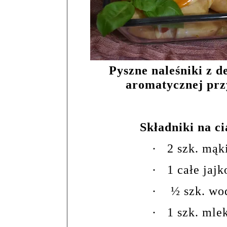
Pyszne naleśniki z 
aromatycznej prz
Składniki na ci
·
2 szk. mąk
·
1 całe jajk
·
½ szk. wo
·
1 szk. mle