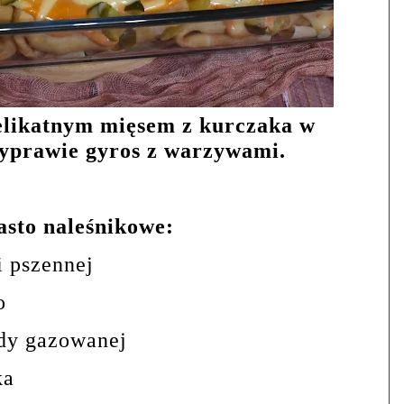
delikatnym mięsem z kurczaka w
yprawie gyros z warzywami.
asto naleśnikowe:
i pszennej
o
dy gazowanej
ka