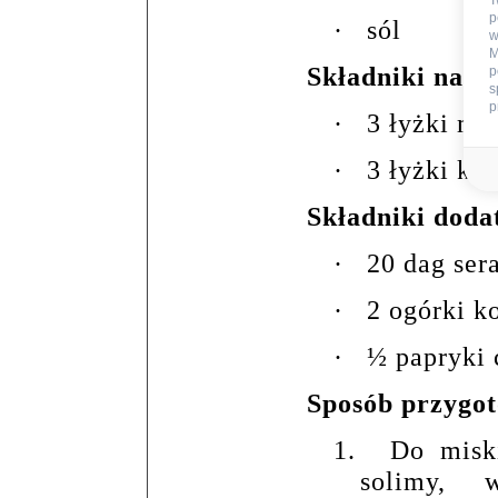
T
p
·
sól
w
M
Składniki na so
p
s
p
·
3 łyżki ma
·
3 łyżki ke
Składniki doda
·
20 dag ser
·
2 ogórki 
·
½ papryki 
Sposób przygo
1.
Do misk
solimy, 