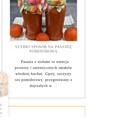
SZYBKI SPOSÓB NA PASSATĘ
POMIDOROWĄ
Passata z ziołami to esencja
prostoty i autentycznych smaków
włoskiej kuchni. Gęsty, soczysty
sos pomidorowy, przygotowany z
na
dojrzałych w ...
ać
e-
ch
y,
a,
na