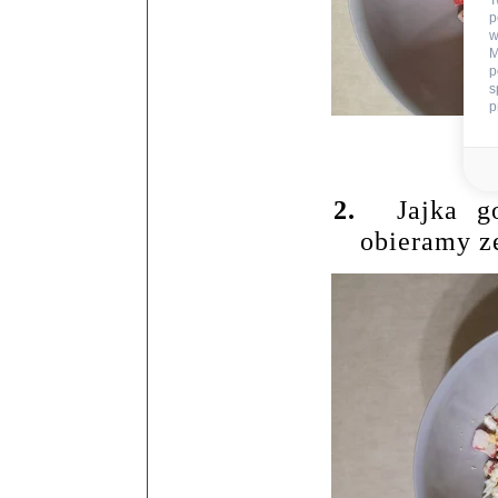
T
p
w
M
p
s
p
2.
Jajka g
obieramy z