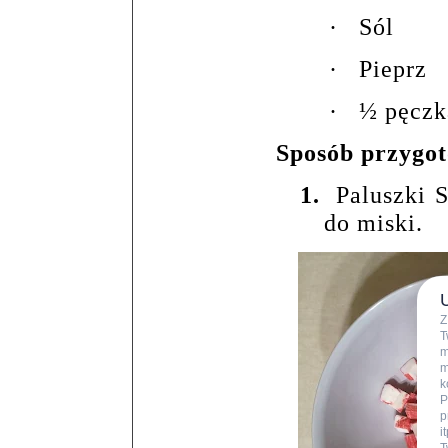
·
Sól
·
Pieprz
·
½ pęczk
Sposób przygo
1.
Paluszki 
do miski.
Z
T
m
m
k
P
p
i