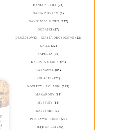
DANIA Z RYBĄ
(21)
DANIA Z RYŻEM
(8)
DANIE W 30 MINUT
(637)
DODATKI
(27)
DROŻDŻÓWKI - CIASTA DROŻDŻOWE
(22)
GRILL
(32)
KAPUSTA
(69)
KAPUSTA MŁODA
(29)
KARNAWAŁ
(81)
KOLACJE
(222)
KOTLETY - ROLADKI
(229)
na
MAKARONY
(85)
ać
e-
MUFFINY
(18)
ch
NALEŚNIKI
(36)
y,
PIECZYWO- BUŁKI
(20)
a,
na
POLĘDWICZKI
(86)