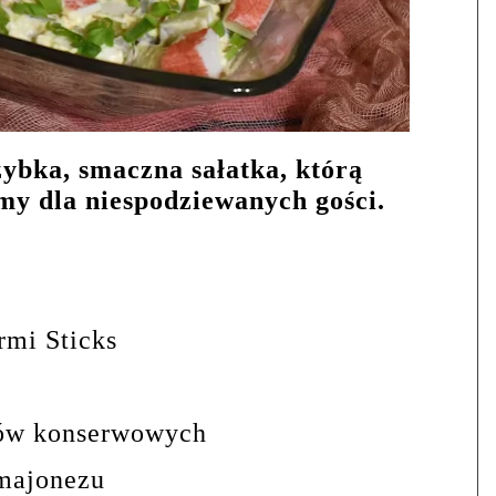
ybka, smaczna sałatka, którą
my dla niespodziewanych gości.
rmi Sticks
ów konserwowych
 majonezu