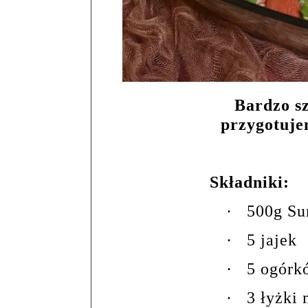
Bardzo sz
przygotuje
Składniki:
·
500g Su
·
5 jajek
·
5 ogórk
·
3 łyżki