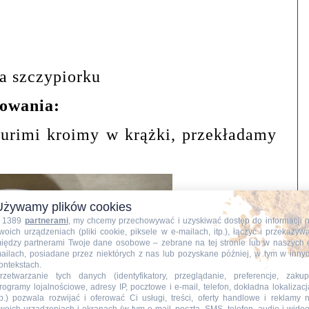
a szczypiorku
towania:
Surimi kroimy w krążki, przekładamy
Używamy plików cookies
 1389
partnerami
, my chcemy przechowywać i uzyskiwać dostęp do informacji 
woich urządzeniach (pliki cookie, piksele w e-mailach, itp.), łączyć i przekazyw
iędzy partnerami Twoje dane osobowe – zebrane na tej stronie lub w naszych 
ailach, posiadane przez niektórych z nas lub pozyskane później, w tym w inny
ontekstach.
rzetwarzanie tych danych (identyfikatory, przeglądanie, preferencje, zakup
rogramy lojalnościowe, adresy IP, pocztowe i e-mail, telefon, dokładna lokalizacj
tp.) pozwala rozwijać i oferować Ci usługi, treści, oferty handlowe i reklamy 