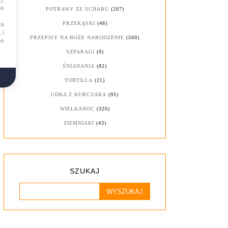
),
ie
POTRAWY ZE SCHABU
(207)
PRZEKĄSKI
(48)
za
 i
PRZEPISY NA BOŻE NARODZENIE
(500)
ne
SZPARAGI
(9)
ŚNIADANIA
(82)
TORTILLA
(21)
UDKA Z KURCZAKA
(95)
WIELKANOC
(320)
ZIEMNIAKI
(43)
SZUKAJ