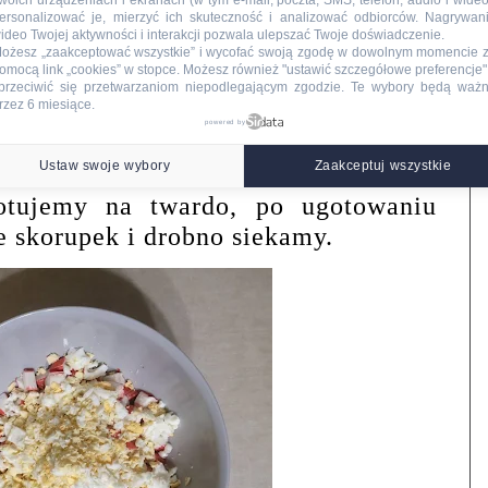
woich urządzeniach i ekranach (w tym e-mail, poczta, SMS, telefon, audio i wideo
ersonalizować je, mierzyć ich skuteczność i analizować odbiorców. Nagrywan
ideo Twojej aktywności i interakcji pozwala ulepszać Twoje doświadczenie.
ożesz „zaakceptować wszystkie” i wycofać swoją zgodę w dowolnym momencie 
omocą link „cookies” w stopce
. Możesz również "ustawić szczegółowe preferencje",
przeciwić się przetwarzaniom niepodlegającym zgodzie. Te wybory będą waż
rzez 6 miesiące.
powered by
Ustaw swoje wybory
Zaakceptuj wszystkie
otujemy na twardo, po ugotowaniu
e skorupek i drobno siekamy.