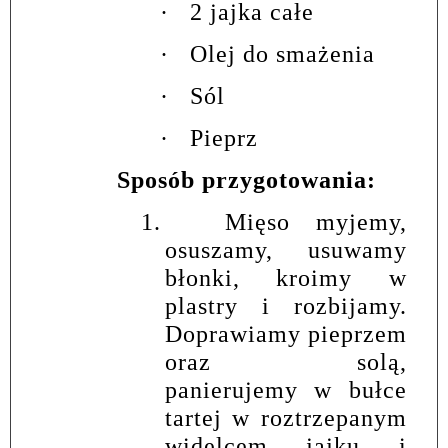
·
2 jajka całe
·
Olej do smażenia
·
Sól
·
Pieprz
Sposób przygotowania:
1.
Mięso myjemy,
osuszamy, usuwamy
błonki, kroimy w
plastry i rozbijamy.
Doprawiamy pieprzem
oraz solą,
panierujemy w bułce
tartej w roztrzepanym
widelcem jajku i