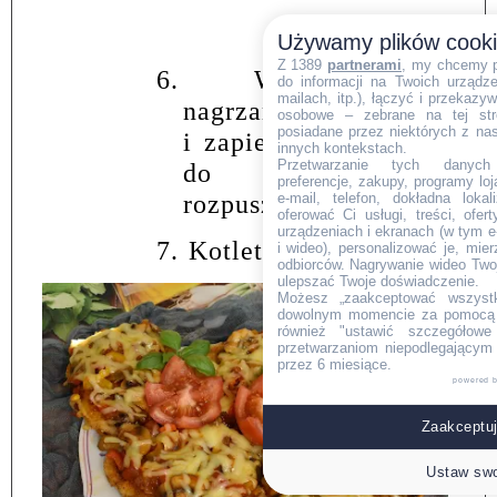
Używamy plików cook
Z 1389
partnerami
, my chcemy 
6.
Wstawiamy do
do informacji na Twoich urządzen
mailach, itp.), łączyć i przekaz
nagrzanego piekarnika
osobowe – zebrane na tej str
posiadane przez niektórych z na
i zapiekamy w 180
°
C
innych kontekstach.
Przetwarzanie tych danych (i
do chwili
preferencje, zakupy, programy loj
e-mail, telefon, dokładna lokal
rozpuszczenia sera.
oferować Ci usługi, treści, ofe
urządzeniach i ekranach (w tym e-
7.
Kotlety gotowe.
i wideo), personalizować je, mie
odbiorców. Nagrywanie wideo Twoje
ulepszać Twoje doświadczenie.
Możesz „zaakceptować wszyst
dowolnym momencie za pomocą l
również "ustawić szczegółowe 
przetwarzaniom niepodlegającym
przez 6 miesiące.
powered 
Zaakceptuj
Ustaw swo