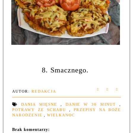
8.
Smacznego.
AUTOR:
REDAKCJA
DANIA MIĘSNE
,
DANIE W 30 MINUT
,
POTRAWY ZE SCHABU
,
PRZEPISY NA BOŻE
NARODZENIE
,
WIELKANOC
Brak komentarzy: