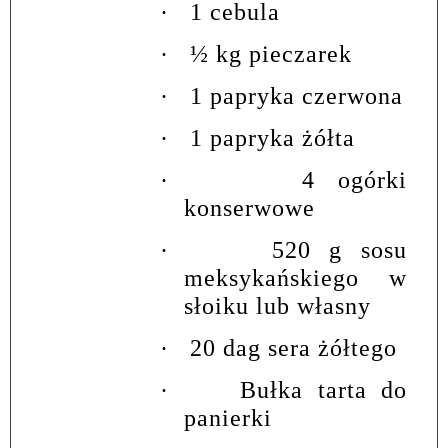
·
1 cebula
·
½ kg pieczarek
·
1 papryka czerwona
·
1 papryka żółta
·
4 ogórki
konserwowe
·
520 g sosu
meksykańskiego w
słoiku lub własny
·
20 dag sera żółtego
·
Bułka tarta do
panierki