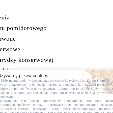
enia
eru pomidorowego
erwone
serwowe
urydzy konserwowej
 jabłkowego
Używamy plików cookies
ukru
 1389
partnerami
, my chcemy przechowywać i uzyskiwać dostęp do informacji 
woich urządzeniach (pliki cookie, piksele w e-mailach, itp.), łączyć i przekazyw
iędzy partnerami Twoje dane osobowe – zebrane na tej stronie lub w naszych 
 pszennej
ailach, posiadane przez niektórych z nas lub pozyskane później, w tym w inny
ontekstach.
i
rzetwarzanie tych danych (identyfikatory, przeglądanie, preferencje, zakup
rogramy lojalnościowe, adresy IP, pocztowe i e-mail, telefon, dokładna lokalizacj
tp.) pozwala rozwijać i oferować Ci usługi, treści, oferty handlowe i reklamy 
a soczystego kurczaka z papryką i