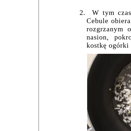
2.
W tym czasi
Cebule obier
rozgrzanym o
nasion, pok
kostkę ogórki