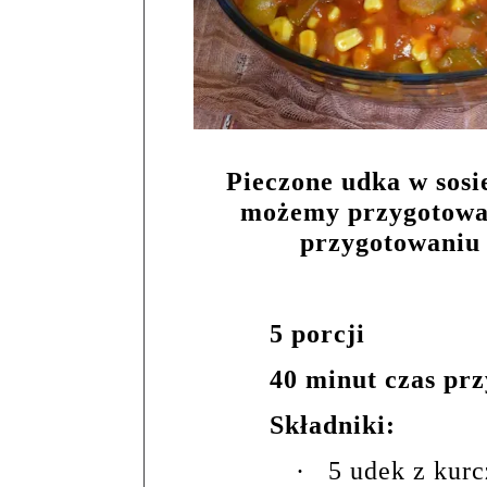
Pieczone udka w sos
możemy przygotować
przygotowaniu 
5 porcji
40 minut czas pr
Składniki:
·
5 udek z kur