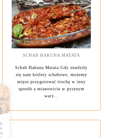
SCHAB HAKUNA MATATA
Schab Hakuna Matata Gdy znudziły
się nam kotlety schabowe, możemy
mięso przygotować trochę w inny
sposób a mianowicie w pysznym
warz...
na
ać
e-
ch
y,
a,
na