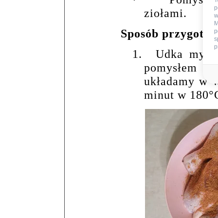
T
p
ziołami.
w
M
Sposób przygotow
p
s
p
1.
Udka myje
pomysłem na
układamy w w
minut w 180
°