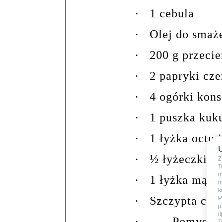
·
1 cebula
·
Olej do smaż
·
200 g przeci
·
2 papryki cz
·
4 ogórki kon
·
1 puszka kuk
·
1 łyżka octu
·
½ łyżeczki c
Z
T
m
·
1 łyżka mąki
m
k
·
Szczypta chil
P
p
i
·
Pomysł n