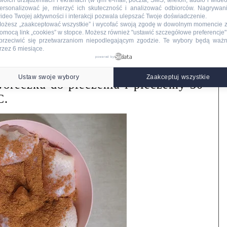
woich urządzeniach i ekranach (w tym e-mail, poczta, SMS, telefon, audio i wideo
ersonalizować je, mierzyć ich skuteczność i analizować odbiorców. Nagrywan
ideo Twojej aktywności i interakcji pozwala ulepszać Twoje doświadczenie.
ożesz „zaakceptować wszystkie” i wycofać swoją zgodę w dowolnym momencie 
ania:
omocą link „cookies” w stopce
. Możesz również "ustawić szczegółowe preferencje",
przeciwić się przetwarzaniom niepodlegającym zgodzie. Te wybory będą waż
rzez 6 miesiące.
my, kroimy na połowę, doprawiamy
powered by
 soczystego kurczaka oraz solą,
Ustaw swoje wybory
Zaakceptuj wszystkie
oreczku do pieczenia i pieczemy 30
C.