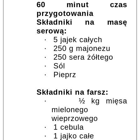
60 minut czas
przygotowania
Składniki na masę
serową:
5 jajek całych
·
250 g majonezu
·
250 sera żółtego
·
Sól
·
Pieprz
·
Składniki na farsz:
½ kg mięsa
·
mielonego
wieprzowego
1 cebula
·
1 jajko całe
·