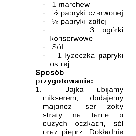
1 marchew
·
½ papryki czerwonej
·
½ papryki żółtej
·
3 ogórki
·
konserwowe
Sól
·
1 łyżeczka papryki
·
ostrej
Sposób
przygotowania:
1.
Jajka ubijamy
mikserem, dodajemy
majonez, ser żółty
straty na tarce o
dużych oczkach, sól
oraz pieprz. Dokładnie