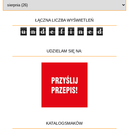
ŁĄCZNA LICZBA WYŚWIETLEŃ
u
n
d
e
f
i
n
e
d
UDZIELAM SIĘ NA:
KATALOGSMAKÓW