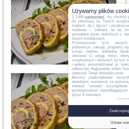
Używamy plików cook
Z 1389
partnerami
, my chcemy 
do informacji na Twoich urządzen
mailach, itp.), łączyć i przekaz
osobowe – zebrane na tej str
posiadane przez niektórych z na
innych kontekstach.
Przetwarzanie tych danych (i
preferencje, zakupy, programy loj
e-mail, telefon, dokładna lokal
oferować Ci usługi, treści, ofe
urządzeniach i ekranach (w tym e-
i wideo), personalizować je, mie
odbiorców. Nagrywanie wideo Twoje
ulepszać Twoje doświadczenie.
Możesz „zaakceptować wszyst
dowolnym momencie za pomocą l
również "ustawić szczegółowe 
przetwarzaniom niepodlegającym
przez 6 miesiące.
powered 
Zaakceptuj
Ustaw swo