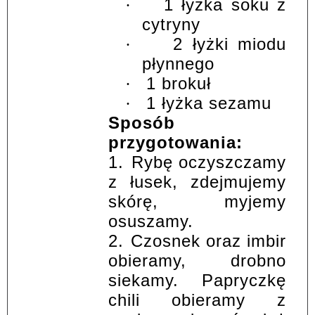
1 łyżka soku z
·
cytryny
2 łyżki miodu
·
płynnego
1 brokuł
·
1 łyżka sezamu
·
Sposób
przygotowania:
1.
Rybę oczyszczamy
z łusek, zdejmujemy
skórę, myjemy
osuszamy.
2.
Czosnek oraz imbir
obieramy, drobno
siekamy. Papryczkę
chili obieramy z