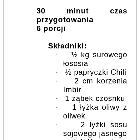
30 minut czas
przygotowania
6 porcji
Składniki:
½ kg surowego
·
łososia
½ papryczki Chili
·
2 cm korzenia
·
Imbir
1 ząbek czosnku
·
1 łyżka oliwy z
·
oliwek
2 łyżki sosu
·
sojowego jasnego