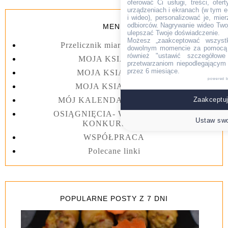
oferować Ci usługi, treści, ofe
urządzeniach i ekranach (w tym e-
i wideo), personalizować je, mie
odbiorców. Nagrywanie wideo Twoje
MENU
ulepszać Twoje doświadczenie.
Możesz „zaakceptować wszyst
Przelicznik miar kuchennych
dowolnym momencie za pomocą l
również "ustawić szczegółowe 
MOJA KSIĄŻKA I
przetwarzaniom niepodlegającym
przez 6 miesiące.
MOJA KSIĄŻKA II
powered 
MOJA KSIĄŻKA III
MÓJ KALENDARZ 2023 rok
Zaakceptuj
OSIĄGNIĘCIA- WYGRANE W
Ustaw swo
KONKURSACH
WSPÓŁPRACA
Polecane linki
POPULARNE POSTY Z 7 DNI