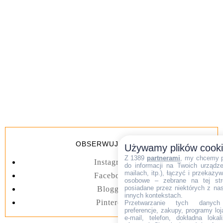
OBSERWUJ BLOGA
Używamy plików cook
Z 1389
partnerami
, my chcemy 
Instagram
do informacji na Twoich urządzen
mailach, itp.), łączyć i przekaz
Facebook
osobowe – zebrane na tej str
posiadane przez niektórych z na
Blogger
innych kontekstach.
Pinterest
Przetwarzanie tych danych (i
preferencje, zakupy, programy loj
e-mail, telefon, dokładna lokal