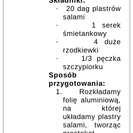
Składniki:
20 dag plastrów
·
salami
1 serek
·
śmietankowy
4 duże
·
rzodkiewki
1/3 pęczka
·
szczypiorku
Sposób
przygotowania:
1.
Rozkładamy
folię aluminiową,
na której
układamy plastry
salami, tworząc