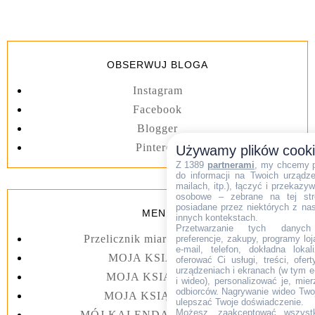
OBSERWUJ BLOGA
Instagram
Facebook
Blogger
Pinterest
Używamy plików cook
Z 1389
partnerami
, my chcemy 
do informacji na Twoich urządzen
mailach, itp.), łączyć i przekaz
osobowe – zebrane na tej str
posiadane przez niektórych z na
MENU
innych kontekstach.
Przetwarzanie tych danych (i
Przelicznik miar kuchennych
preferencje, zakupy, programy loj
e-mail, telefon, dokładna lokal
MOJA KSIĄŻKA I
oferować Ci usługi, treści, ofe
urządzeniach i ekranach (w tym e-
MOJA KSIĄŻKA II
i wideo), personalizować je, mie
odbiorców. Nagrywanie wideo Twoje
MOJA KSIĄŻKA III
ulepszać Twoje doświadczenie.
Możesz „zaakceptować wszyst
MÓJ KALENDARZ 2023 rok