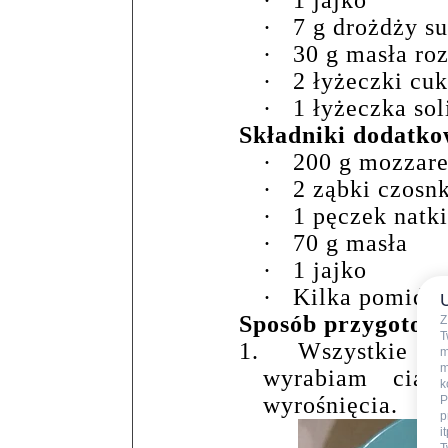
·
7 g drożdży s
·
30 g masła ro
·
2 łyżeczki cuk
·
1 łyżeczka sol
Składniki dodatko
·
200 g mozzare
·
2 ząbki czosn
·
1 pęczek natki
·
70 g masła
·
1 jajko
·
Kilka pomido
Sposób przygotow
Z
T
1.
Wszystkie sk
m
m
wyrabiam cia
k
wyrośnięcia.
P
p
i