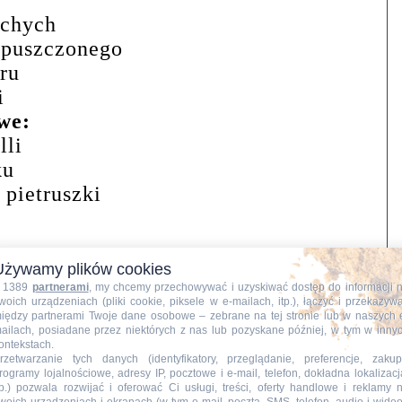
uchych
zpuszczonego
ru
i
we:
lli
ku
 pietruszki
rków koktajlowych
Używamy plików cookies
ania:
 1389
partnerami
, my chcemy przechowywać i uzyskiwać dostęp do informacji 
woich urządzeniach (pliki cookie, piksele w e-mailach, itp.), łączyć i przekazyw
ładniki na ciasto łączę ze sobą i
iędzy partnerami Twoje dane osobowe – zebrane na tej stronie lub w naszych 
ailach, posiadane przez niektórych z nas lub pozyskane później, w tym w inny
sto. Odstawiam na 30 minut do
ontekstach.
rzetwarzanie tych danych (identyfikatory, przeglądanie, preferencje, zakup
rogramy lojalnościowe, adresy IP, pocztowe i e-mail, telefon, dokładna lokalizacj
tp.) pozwala rozwijać i oferować Ci usługi, treści, oferty handlowe i reklamy 