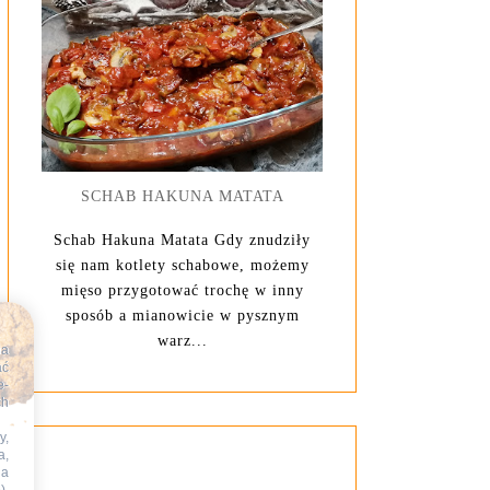
SCHAB HAKUNA MATATA
Schab Hakuna Matata Gdy znudziły
się nam kotlety schabowe, możemy
mięso przygotować trochę w inny
sposób a mianowicie w pysznym
warz...
na
ać
e-
ch
y,
a,
na