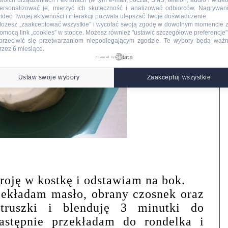
woich urządzeniach i ekranach (w tym e-mail, poczta, SMS, telefon, audio i wideo
ersonalizować je, mierzyć ich skuteczność i analizować odbiorców. Nagrywan
ideo Twojej aktywności i interakcji pozwala ulepszać Twoje doświadczenie.
ożesz „zaakceptować wszystkie” i wycofać swoją zgodę w dowolnym momencie 
omocą link „cookies” w stopce
. Możesz również "ustawić szczegółowe preferencje",
przeciwić się przetwarzaniom niepodlegającym zgodzie. Te wybory będą waż
rzez 6 miesiące.
powered by
Ustaw swoje wybory
Zaakceptuj wszystkie
roję w kostkę i odstawiam na bok.
zekładam masło, obrany czosnek oraz
etruszki i blenduję 3 minutki do
następnie przekładam do rondelka i