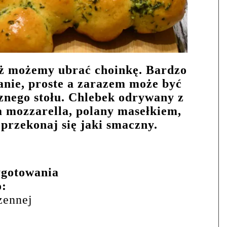
eż możemy ubrać choinkę. Bardzo
anie, proste a zarazem może być
znego stołu. Chlebek odrywany z
a mozzarella, polany masełkiem,
przekonaj się jaki smaczny.
ygotowania
o:
zennej