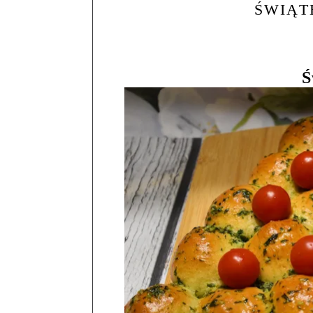
ŚWIĄT
Ś