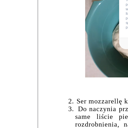
T
p
w
M
p
s
p
2.
Ser mozzarellę k
3.
Do naczynia pr
same liście pi
rozdrobnienia, 