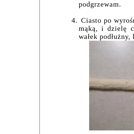
podgrzewam.
4.
Ciasto po wyroś
mąką, i dzielę c
wałek podłużny, 