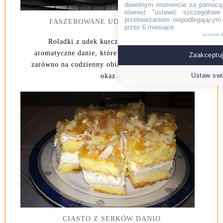
dowolnym momencie za pomocą l
również "ustawić szczegółowe 
przetwarzaniom niepodlegającym
FASZEROWANE UDKA KURCZAKA
przez 6 miesiące.
powered 
Roladki z udek kurczaka to eleganckie i
aromatyczne danie, które świetnie sprawdzi się
Zaakceptuj
zarówno na codzienny obiad, jak i na wyjątkową
Ustaw swo
okaz...
CIASTO Z SERKÓW DANIO