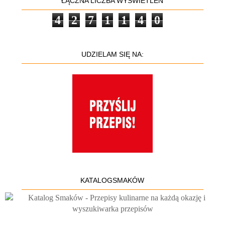
ŁĄCZNA LICZBA WYŚWIETLEŃ
4
2
7
1
1
4
0
UDZIELAM SIĘ NA:
KATALOGSMAKÓW