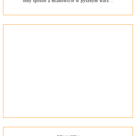
inny sposób a mianowicie w pysznym warz...