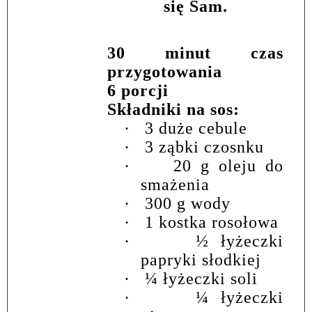
się Sam.
30 minut czas
przygotowania
6 porcji
Składniki na sos:
·
3 duże cebule
·
3 ząbki czosnku
·
20 g oleju do
smażenia
·
300 g wody
·
1 kostka rosołowa
·
½ łyżeczki
papryki słodkiej
·
¼ łyżeczki soli
·
¼ łyżeczki