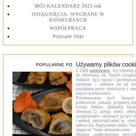
MÓJ KALENDARZ 2023 rok
OSIĄGNIĘCIA- WYGRANE W
KONKURSACH
WSPÓŁPRACA
Polecane linki
Używamy plików cook
POPULARNE POSTY Z 7 DNI
Z 1389
partnerami
, my chcemy 
do informacji na Twoich urządzen
mailach, itp.), łączyć i przekaz
osobowe – zebrane na tej str
posiadane przez niektórych z na
innych kontekstach.
Przetwarzanie tych danych (i
preferencje, zakupy, programy loj
e-mail, telefon, dokładna lokal
oferować Ci usługi, treści, ofe
urządzeniach i ekranach (w tym e-
i wideo), personalizować je, mie
odbiorców. Nagrywanie wideo Twoje
ulepszać Twoje doświadczenie.
Możesz „zaakceptować wszyst