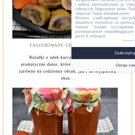
i wideo), personalizować je, mie
odbiorców. Nagrywanie wideo Twoje
ulepszać Twoje doświadczenie.
Możesz „zaakceptować wszyst
dowolnym momencie za pomocą l
również "ustawić szczegółowe 
przetwarzaniom niepodlegającym
przez 6 miesiące.
powered 
FASZEROWANE UDKA KURCZAKA
Zaakceptuj
Roladki z udek kurczaka to eleganckie i
aromatyczne danie, które świetnie sprawdzi się
Ustaw swo
zarówno na codzienny obiad, jak i na wyjątkową
okaz...