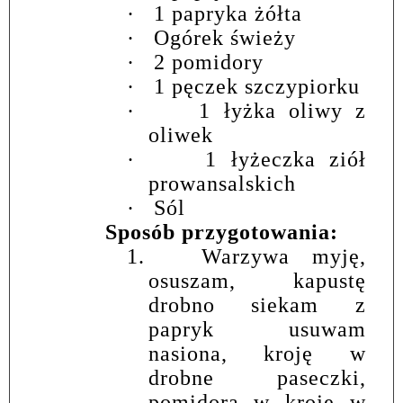
·
1 papryka żółta
·
Ogórek świeży
·
2 pomidory
·
1 pęczek szczypiorku
·
1 łyżka oliwy z
oliwek
·
1 łyżeczka ziół
prowansalskich
·
Sól
Sposób przygotowania:
1.
Warzywa myję,
osuszam, kapustę
drobno siekam z
papryk usuwam
nasiona, kroję w
drobne paseczki,
pomidora w kroję w