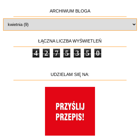
ARCHIWUM BLOGA
ŁĄCZNA LICZBA WYŚWIETLEŃ
4
2
7
5
3
5
0
UDZIELAM SIĘ NA: