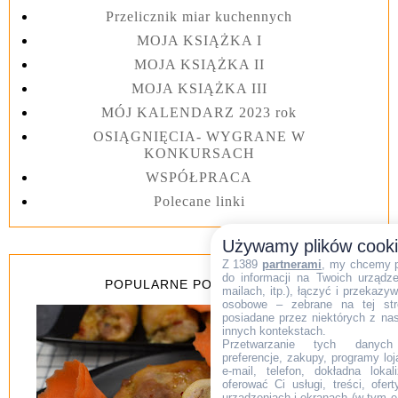
Przelicznik miar kuchennych
MOJA KSIĄŻKA I
MOJA KSIĄŻKA II
MOJA KSIĄŻKA III
MÓJ KALENDARZ 2023 rok
OSIĄGNIĘCIA- WYGRANE W
KONKURSACH
WSPÓŁPRACA
Polecane linki
Używamy plików cook
Z 1389
partnerami
, my chcemy 
do informacji na Twoich urządzen
POPULARNE POSTY Z 7 DNI
mailach, itp.), łączyć i przekaz
osobowe – zebrane na tej str
posiadane przez niektórych z na
innych kontekstach.
Przetwarzanie tych danych (i
preferencje, zakupy, programy loj
e-mail, telefon, dokładna lokal
oferować Ci usługi, treści, ofe
urządzeniach i ekranach (w tym e-