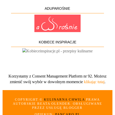
ADUPAROŚNIE
KOBIECE INSPIRACJE
Korzystamy z Consent Management Platform nr 92. Możesz
zmienić swój wybór w dowolnym momencie
klikając tutaj
.
COPYRIGHT ©
KULINARNA CHWILA
PRAWA
AUTORSKIE BEATA OLENDER. OBSŁUGIWANE
PRZEZ USŁUGĘ BLOGGER
OPIEKUN:
PANCARO.PL