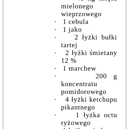
mielonego
wieprzowego
·
1 cebula
·
1 jako
·
2 łyżki bułki
tartej
·
2 łyżki śmietany
12 %
·
1 marchew
·
200 g
koncentratu
pomidorowego
·
4 łyżki ketchupu
pikantnego
·
1 łyżka octu
ryżowego