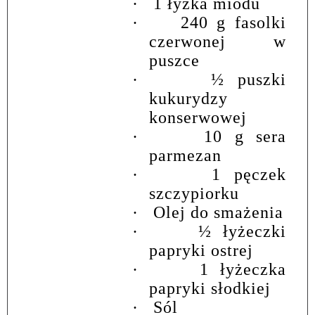
·
1 łyżka miodu
·
240 g fasolki
czerwonej w
puszce
·
½ puszki
kukurydzy
konserwowej
·
10 g sera
parmezan
·
1 pęczek
szczypiorku
·
Olej do smażenia
·
½ łyżeczki
papryki ostrej
·
1 łyżeczka
papryki słodkiej
·
Sól