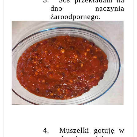
3.
Sos przekładam na
dno naczynia
żaroodpornego.
4.
Muszelki gotuję w