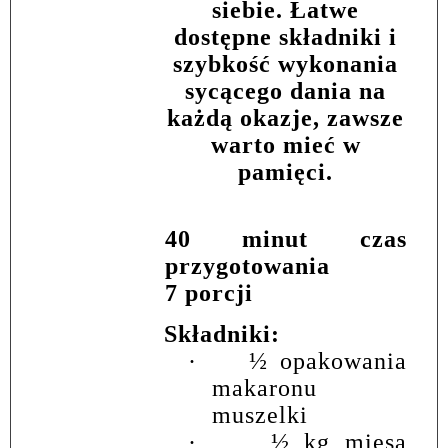
siebie. Łatwe
dostępne składniki i
szybkość wykonania
sycącego dania na
każdą okazje, zawsze
warto mieć w
pamięci.
40 minut czas
przygotowania
7 porcji
Składniki:
·
½ opakowania
makaronu
muszelki
·
½ kg mięsa