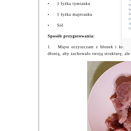
T
•
1 łyżka tymianku
p
w
M
•
1 łyżka majeranku
p
s
•
Sól
p
Sposób przygotowania:
1.
Mięso oczyszczam z błonek i kroję 
dłonią, aby zachowało swoją strukturę, ale