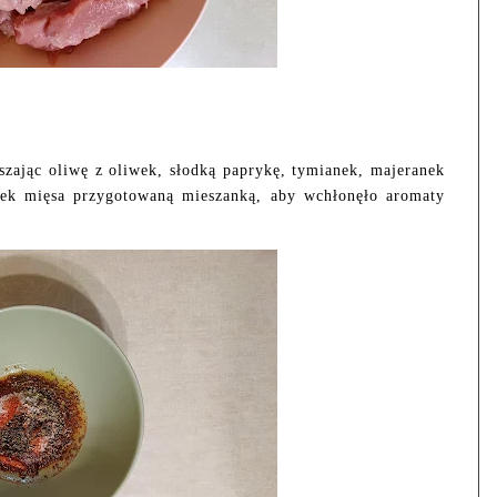
zając oliwę z oliwek, słodką paprykę, tymianek, majeranek
łek mięsa przygotowaną mieszanką, aby wchłonęło aromaty