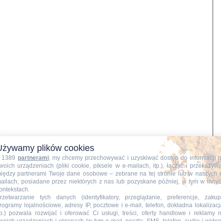
Używamy plików cookies
 1389
partnerami
, my chcemy przechowywać i uzyskiwać dostęp do informacji 
woich urządzeniach (pliki cookie, piksele w e-mailach, itp.), łączyć i przekazyw
iędzy partnerami Twoje dane osobowe – zebrane na tej stronie lub w naszych 
ailach, posiadane przez niektórych z nas lub pozyskane później, w tym w inny
ontekstach.
rzetwarzanie tych danych (identyfikatory, przeglądanie, preferencje, zakup
rogramy lojalnościowe, adresy IP, pocztowe i e-mail, telefon, dokładna lokalizacj
tp.) pozwala rozwijać i oferować Ci usługi, treści, oferty handlowe i reklamy 