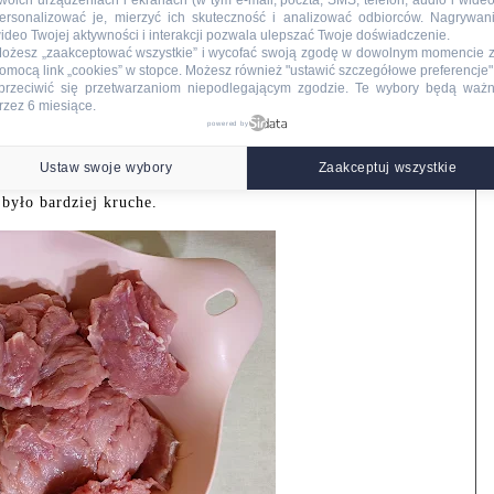
woich urządzeniach i ekranach (w tym e-mail, poczta, SMS, telefon, audio i wideo
ersonalizować je, mierzyć ich skuteczność i analizować odbiorców. Nagrywan
ideo Twojej aktywności i interakcji pozwala ulepszać Twoje doświadczenie.
ożesz „zaakceptować wszystkie” i wycofać swoją zgodę w dowolnym momencie 
omocą link „cookies” w stopce
. Możesz również "ustawić szczegółowe preferencje",
przeciwić się przetwarzaniom niepodlegającym zgodzie. Te wybory będą waż
rzez 6 miesiące.
powered by
Ustaw swoje wybory
Zaakceptuj wszystkie
na plastry o grubości około 2 cm. Delikatnie rozbijam je
 było bardziej kruche.