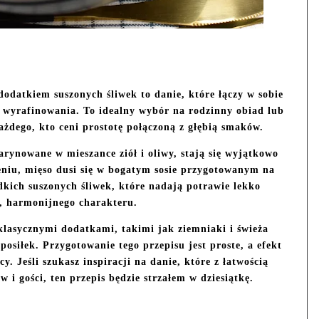
odatkiem suszonych śliwek to danie, które łączy w sobie
 wyrafinowania. To idealny wybór na rodzinny obiad lub
ażdego, kto ceni prostotę połączoną z głębią smaków.
arynowane w mieszance ziół i oliwy, stają się wyjątkowo
eniu, mięso dusi się w bogatym sosie przygotowanym na
odkich suszonych śliwek, które nadają potrawie lekko
, harmonijnego charakteru.
klasycznymi dodatkami, takimi jak ziemniaki i świeża
osiłek. Przygotowanie tego przepisu jest proste, a efekt
. Jeśli szukasz inspiracji na danie, które z łatwością
i gości, ten przepis będzie strzałem w dziesiątkę.