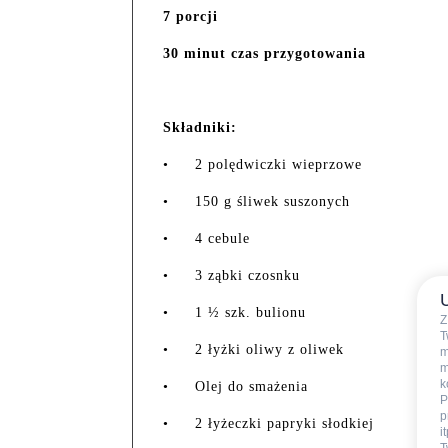
7 porcji
30 minut czas przygotowania
Składniki:
•
2 polędwiczki wieprzowe
•
150 g śliwek suszonych
•
4 cebule
•
3 ząbki czosnku
•
1 ½ szk. bulionu
Z
T
•
2 łyżki oliwy z oliwek
m
m
k
•
Olej do smażenia
P
p
•
2 łyżeczki papryki słodkiej
i