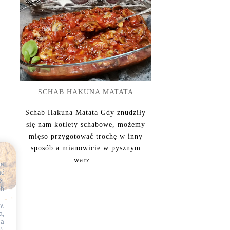
SCHAB HAKUNA MATATA
Schab Hakuna Matata Gdy znudziły
się nam kotlety schabowe, możemy
mięso przygotować trochę w inny
sposób a mianowicie w pysznym
warz...
na
ać
e-
ch
y,
a,
na