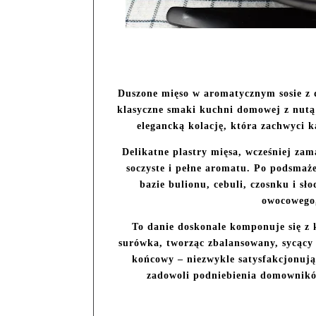
Duszone mięso w aromatycznym sosie z d
klasyczne smaki kuchni domowej z nutą
elegancką kolację, która zachwyci k
Delikatne plastry mięsa, wcześniej zam
soczyste i pełne aromatu. Po podsmaż
bazie bulionu, cebuli, czosnku i sł
owocowego
To danie doskonale komponuje się z 
surówka, tworząc zbalansowany, sycący p
końcowy – niezwykle satysfakcjonujący
zadowoli podniebienia domowników 