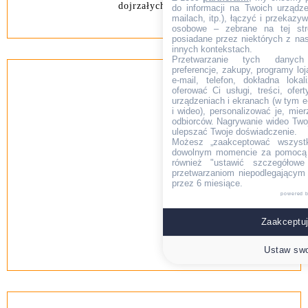
dojrzałych w ...
do informacji na Twoich urządzen
mailach, itp.), łączyć i przekaz
osobowe – zebrane na tej str
posiadane przez niektórych z na
innych kontekstach.
Przetwarzanie tych danych (i
preferencje, zakupy, programy loj
e-mail, telefon, dokładna lokal
oferować Ci usługi, treści, ofe
urządzeniach i ekranach (w tym e-
i wideo), personalizować je, mie
odbiorców. Nagrywanie wideo Twoje
ulepszać Twoje doświadczenie.
Możesz „zaakceptować wszyst
dowolnym momencie za pomocą l
również "ustawić szczegółowe 
przetwarzaniom niepodlegającym
przez 6 miesiące.
powered 
Zaakceptuj
Ustaw swo