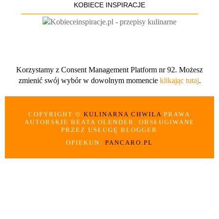
KOBIECE INSPIRACJE
Korzystamy z Consent Management Platform nr 92. Możesz
zmienić swój wybór w dowolnym momencie
klikając tutaj
.
COPYRIGHT ©
KULINARNA CHWILA
PRAWA
AUTORSKIE BEATA OLENDER. OBSŁUGIWANE
PRZEZ USŁUGĘ BLOGGER
OPIEKUN:
PANCARO.PL