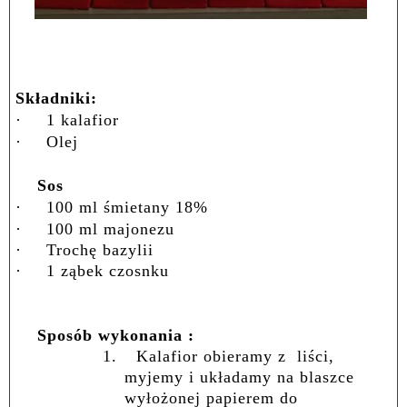
Składniki:
·
1 kalafior
·
Olej
Sos
·
100 ml śmietany 18%
·
100 ml majonezu
·
Trochę bazylii
·
1 ząbek czosnku
Sposób wykonania :
1.
Kalafior obieramy z
liści,
myjemy i układamy na blaszce
wyłożonej papierem do