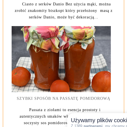
Ciasto z serków Danio Bez użycia mąki, można
zrobić znakomity biszkopt który przełożony masą z
serków Danio, może być dekoracją...
SZYBKI SPOSÓB NA PASSATĘ POMIDOROWĄ
Passata z ziołami to esencja prostoty i
autentycznych smaków włoskiej kuchni. Gęsty,
Używamy plików cook
soczysty sos pomidorowy, przygotowany z
Z 1389
partnerami
, my chcemy 