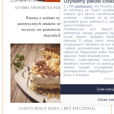
Używamy plików cook
Z 1389
partnerami
, my chcemy 
SZYBKI SPOSÓB NA PASSATĘ POMIDOROWĄ
do informacji na Twoich urządzen
mailach, itp.), łączyć i przekaz
osobowe – zebrane na tej str
Passata z ziołami to esencja prostoty i
posiadane przez niektórych z na
autentycznych smaków włoskiej kuchni. Gęsty,
innych kontekstach.
Przetwarzanie tych danych (i
soczysty sos pomidorowy, przygotowany z
preferencje, zakupy, programy loj
dojrzałych w ...
e-mail, telefon, dokładna lokal
oferować Ci usługi, treści, ofe
urządzeniach i ekranach (w tym e-
i wideo), personalizować je, mie
odbiorców. Nagrywanie wideo Twoje
ulepszać Twoje doświadczenie.
Możesz „zaakceptować wszyst
dowolnym momencie za pomocą l
również "ustawić szczegółowe 
przetwarzaniom niepodlegającym
przez 6 miesiące.
powered 
Zaakceptuj
Ustaw swo
CIASTO BIAŁY ŚNIEG ( BEZ PIECZENIA)